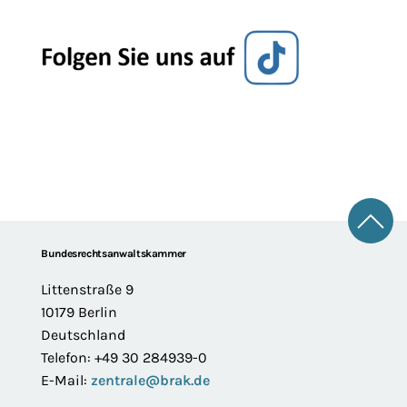
Zum 
Footer
Bundesrechtsanwaltskammer
Littenstraße 9
10179 Berlin
Deutschland
Telefon: +49 30 284939-0
E-Mail:
zentrale@brak.de