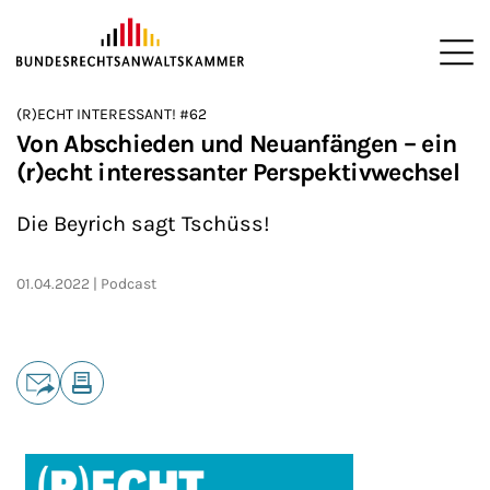
ZUM HAUPTINHALT SPRINGEN
Me
Sie befinden sich hier:
(R)ECHT INTERESSANT! #62
Startseite
Newsroom
Podcasts
(R)ECHT INTERESSANT!
>
>
>
>
Von Abschieden und Neuanfängen – ein
(r)echt interessanter Perspektivwechsel
Die Beyrich sagt Tschüss!
01.04.2022
Podcast
Teilen
E-Mail
Drucken