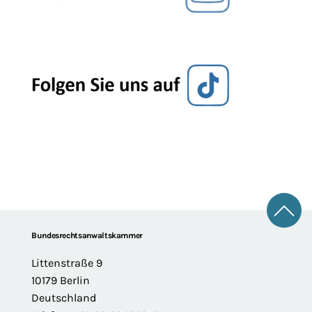
Zum 
Footer
Bundesrechtsanwaltskammer
Littenstraße 9
10179 Berlin
Deutschland