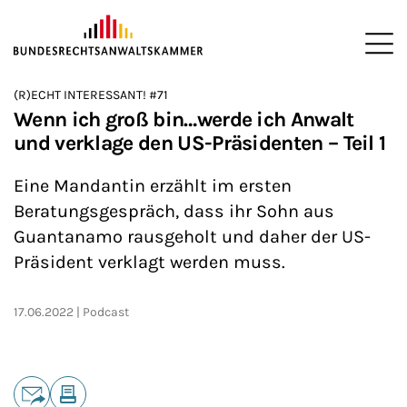
ZUM HAUPTINHALT SPRINGEN
Me
Sie befinden sich hier:
(R)ECHT INTERESSANT! #71
Startseite
Newsroom
Podcasts
(R)ECHT INTERESSANT!
>
>
>
>
Wenn ich groß bin…werde ich Anwalt
und verklage den US-Präsidenten – Teil 1
Eine Mandantin erzählt im ersten
Beratungsgespräch, dass ihr Sohn aus
Guantanamo rausgeholt und daher der US-
Präsident verklagt werden muss.
17.06.2022
Podcast
Teilen