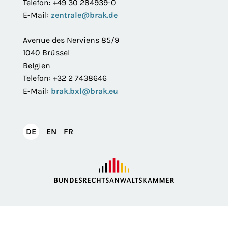
Telefon: +49 30 284939-0
E-Mail:
zentrale@brak.de
Avenue des Nerviens 85/9
1040 Brüssel
Belgien
Telefon: +32 2 7438646
E-Mail:
brak.bxl@brak.eu
English
Français
DE
EN
FR
Deutsch
Impressum
Datenschutzerklärung
Privatsphäre