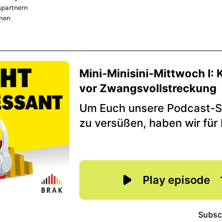
spartnern
men