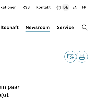
ikationen
RSS
Kontakt
DE
EN
FR
Deutsch
English
Francais
ltschaft
Newsroom
Service
Suche öffne
Teilen
E-Mail
Drucken
in paar
 gut