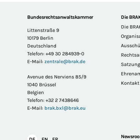
Footer
Bundesrechtsanwaltskammer
Die BRA
Die BRA
Littenstraße 9
Organis
10179 Berlin
Ausschü
Deutschland
Telefon: +49 30 284939-0
Rechts
E-Mail:
zentrale@brak.de
Satzun
Ehrena
Avenue des Nerviens 85/9
Kontakt
1040 Brüssel
Belgien
Telefon: +32 2 7438646
E-Mail:
brak.bxl@brak.eu
Newsro
English
Français
DE
EN
FR