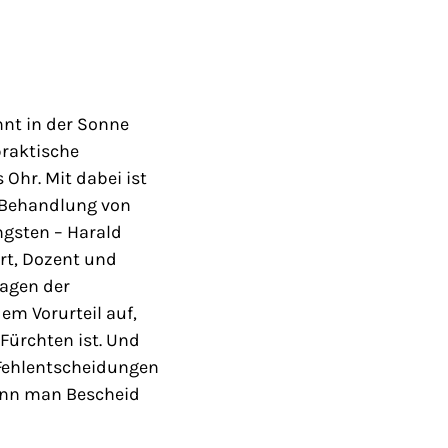
nnt in der Sonne
praktische
Ohr. Mit dabei ist
r Behandlung von
gsten – Harald
irt, Dozent und
lagen der
em Vorurteil auf,
ürchten ist. Und
 Fehlentscheidungen
wenn man Bescheid