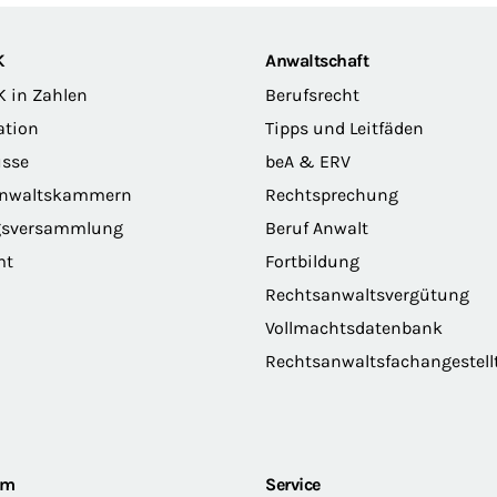
K
Anwaltschaft
K in Zahlen
Berufsrecht
ation
Tipps und Leitfäden
sse
beA & ERV
anwaltskammern
Rechtsprechung
gsversammlung
Beruf Anwalt
mt
Fortbildung
Rechtsanwaltsvergütung
Vollmachtsdatenbank
Rechtsanwaltsfachangestell
om
Service