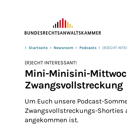
ZUM HAUPTINHALT SPRINGEN
Sie befinden sich hier:
>
Startseite
>
Newsroom
>
Podcasts
>
(R)ECHT INT
(R)ECHT INTERESSANT!
Mini-Minisini-Mittwoch
Zwangsvollstreckung
Um Euch unsere Podcast-Sommerp
Zwangsvollstreckungs-Shorties a
angekommen ist.