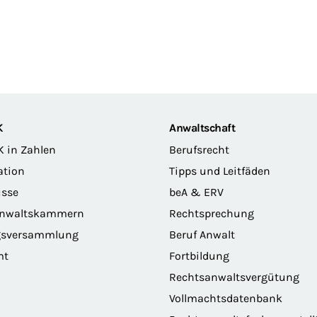
K
Anwaltschaft
K in Zahlen
Berufsrecht
ation
Tipps und Leitfäden
sse
beA & ERV
anwaltskammern
Rechtsprechung
gsversammlung
Beruf Anwalt
mt
Fortbildung
Rechtsanwaltsvergütung
Vollmachtsdatenbank