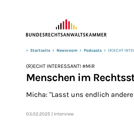
ZUM HAUPTINHALT SPRINGEN
Sie befinden sich hier:
>
Startseite
>
Newsroom
>
Podcasts
>
(R)ECHT INT
(R)ECHT INTERESSANT! #MiR
Menschen im Rechtssta
Micha: "Lasst uns endlich andere
03.02.2025
Interview