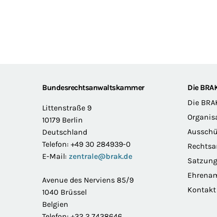
Footer
Bundesrechtsanwaltskammer
Die BRA
Die BRA
Littenstraße 9
Organis
10179 Berlin
Ausschü
Deutschland
Telefon: +49 30 284939-0
Rechts
E-Mail:
zentrale@brak.de
Satzun
Ehrena
Avenue des Nerviens 85/9
Kontakt
1040 Brüssel
Belgien
Telefon: +32 2 7438646