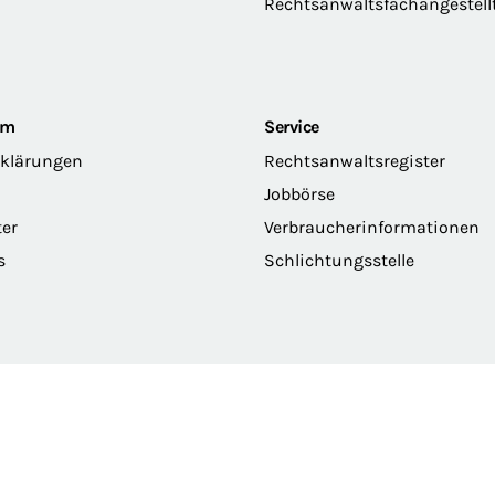
Rechtsanwaltsfachangestell
om
Service
rklärungen
Rechtsanwaltsregister
Jobbörse
ter
Verbraucherinformationen
s
Schlichtungsstelle
erklärung
Privatsphäre
Erklärung zur Barrierefreiheit