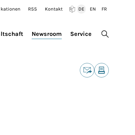
ikationen
RSS
Kontakt
DE
EN
FR
Deutsch
English
Francais
ltschaft
Newsroom
Service
Suche öffne
Teilen
E-Mail
Drucken