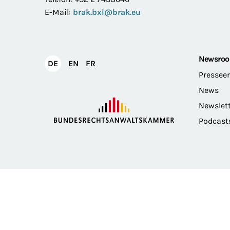
E-Mail:
brak.bxl@brak.eu
Newsro
English
Français
DE
EN
FR
Deutsch
Pressee
News
Newslet
Podcast
Impressum
Datenschutz