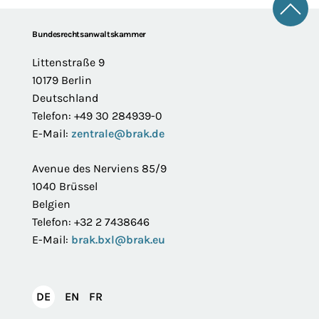
Zum 
Footer
Bundesrechtsanwaltskammer
Littenstraße 9
10179 Berlin
Deutschland
Telefon: +49 30 284939-0
E-Mail:
zentrale@brak.de
Avenue des Nerviens 85/9
1040 Brüssel
Belgien
Telefon: +32 2 7438646
E-Mail:
brak.bxl@brak.eu
English
Français
DE
EN
FR
Deutsch