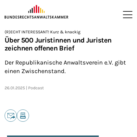
ZUM HAUPTINHALT SPRINGEN
Me
Sie befinden sich hier:
(R)ECHT INTERESSANT! Kurz & knackig
Startseite
Newsroom
Podcasts
(R)ECHT INTERESSANT!
>
>
>
>
Über 500 Juristinnen und Juristen
zeichnen offenen Brief
Der Republikanische Anwaltsverein e.V. gibt
einen Zwischenstand.
26.01.2025
Podcast
Teilen
E-Mail
Drucken