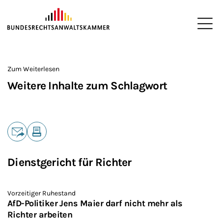
ZUM HAUPTINHALT SPRINGEN
Me
Sie befinden sich hier:
Startseite
>
Zum Weiterlesen
Weitere Inhalte zum Schlagwort
Teilen
E-Mail
Drucken
Dienstgericht für Richter
Vorzeitiger Ruhestand
AfD-Politiker Jens Maier darf nicht mehr als
Richter arbeiten