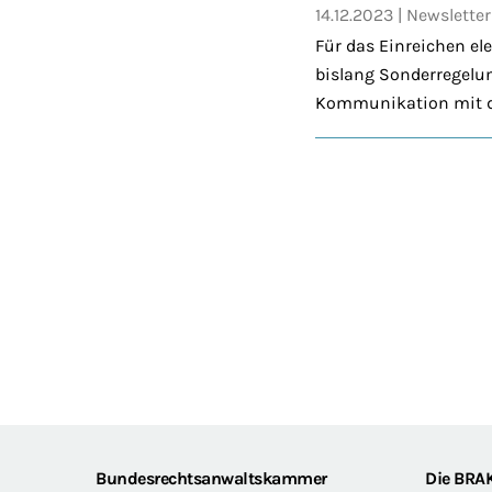
14.12.2023
Newsletter
Für das Einreichen e
bislang Sonderregelun
Kommunikation mit de
Footer
Bundesrechtsanwaltskammer
Die BRA