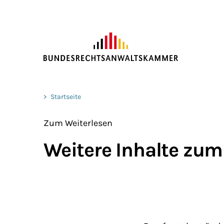
ZUM HAUPTINHALT SPRINGEN
Sie befinden sich hier:
>
Startseite
Zum Weiterlesen
Weitere Inhalte zum