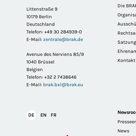
Die BRA
Littenstraße 9
Organis
10179 Berlin
Ausschü
Deutschland
Telefon: +49 30 284939-0
Rechts
E-Mail:
zentrale@brak.de
Satzun
Ehrena
Avenue des Nerviens 85/9
Kontakt
1040 Brüssel
Belgien
Telefon: +32 2 7438646
E-Mail:
brak.bxl@brak.eu
Newsro
English
Français
DE
EN
FR
Deutsch
Pressee
News