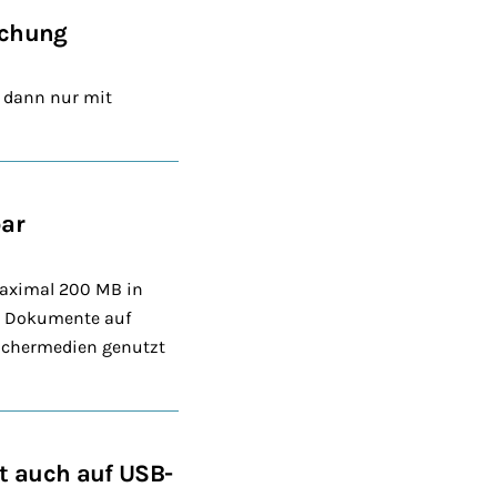
achung
– dann nur mit
bar
maximal 200 MB in
ie Dokumente auf
eichermedien genutzt
t auch auf USB-