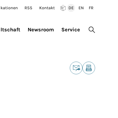
ikationen
RSS
Kontakt
DE
EN
FR
Deutsch
English
Francais
ltschaft
Newsroom
Service
Suche öffne
Teilen
E-Mail
Drucken