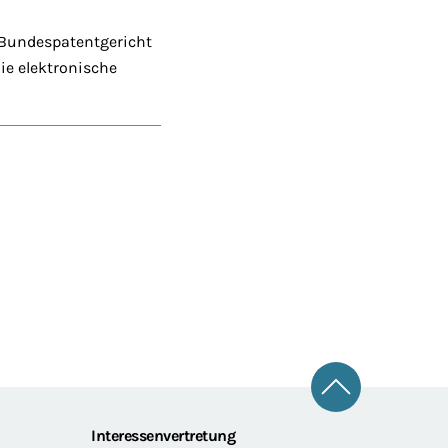
 Bundespatentgericht
ie elektronische
Zum Seitena
Interessenvertretung