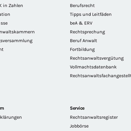
K in Zahlen
Berufsrecht
ation
Tipps und Leitfäden
sse
beA & ERV
anwaltskammern
Rechtsprechung
gsversammlung
Beruf Anwalt
mt
Fortbildung
Rechtsanwaltsvergütung
Vollmachtsdatenbank
Rechtsanwaltsfachangestell
om
Service
rklärungen
Rechtsanwaltsregister
Jobbörse