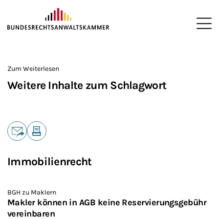
ZUM HAUPTINHALT SPRINGEN
Me
Sie befinden sich hier:
Startseite
>
Zum Weiterlesen
Weitere Inhalte zum Schlagwort
Teilen
E-Mail
Drucken
Immobilienrecht
BGH zu Maklern
Makler können in AGB keine Reservierungsgebühr
vereinbaren