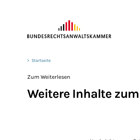
ZUM HAUPTINHALT SPRINGEN
Sie befinden sich hier:
>
Startseite
Zum Weiterlesen
Weitere Inhalte zum