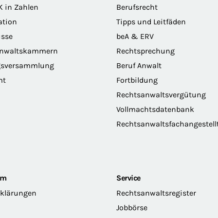
K in Zahlen
Berufsrecht
ation
Tipps und Leitfäden
sse
beA & ERV
anwaltskammern
Rechtsprechung
gsversammlung
Beruf Anwalt
mt
Fortbildung
Rechtsanwaltsvergütung
Vollmachtsdatenbank
Rechtsanwaltsfachangestell
om
Service
rklärungen
Rechtsanwaltsregister
Jobbörse