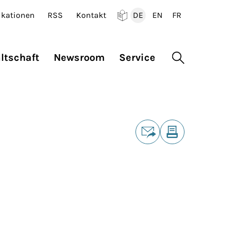
ikationen
RSS
Kontakt
DE
EN
FR
Deutsch
English
Francais
ltschaft
Newsroom
Service
Suche öffne
Teilen
E-Mail
Drucken