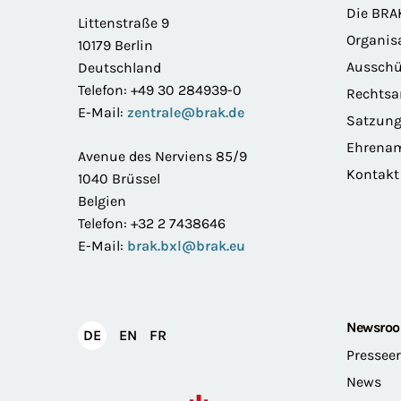
Die BRA
Littenstraße 9
Organis
10179 Berlin
Ausschü
Deutschland
Telefon: +49 30 284939-0
Rechts
E-Mail:
zentrale@brak.de
Satzun
Ehrena
Avenue des Nerviens 85/9
Kontakt
1040 Brüssel
Belgien
Telefon: +32 2 7438646
E-Mail:
brak.bxl@brak.eu
Newsro
English
Français
DE
EN
FR
Deutsch
Pressee
News