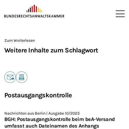
ZUM HAUPTINHALT SPRINGEN
Me
Sie befinden sich hier:
Startseite
>
Zum Weiterlesen
Weitere Inhalte zum Schlagwort
Teilen
E-Mail
Drucken
Postausgangskontrolle
Nachrichten aus Berlin | Ausgabe 10/2023
BGH: Postausgangskontrolle beim beA-Versand
umfasst auch Dateinamen des Anhangs