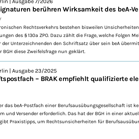
rlin | Ausgabe 7/2026
ignaturen berühren Wirksamkeit des beA‑Ve
r
ktronischen Rechtsverkehrs bestehen bisweilen Unsicherheiten
ungen des § 130a ZPO. Dazu zählt die Frage, welche Folgen M
 der Unterzeichnenden den Schriftsatz über sein beA übermitt
er BGH diese Zweifelsfrage nun geklärt.
rlin | Ausgabe 23/2025
tspostfach – BRAK empfiehlt qualifizierte el
r das beA-Postfach einer Berufsausübungsgesellschaft ist ke
 und Versender erforderlich. Das hat der BGH in einer aktue
K gibt Praxistipps, um Rechtsunsicherheiten für Berufsausübu