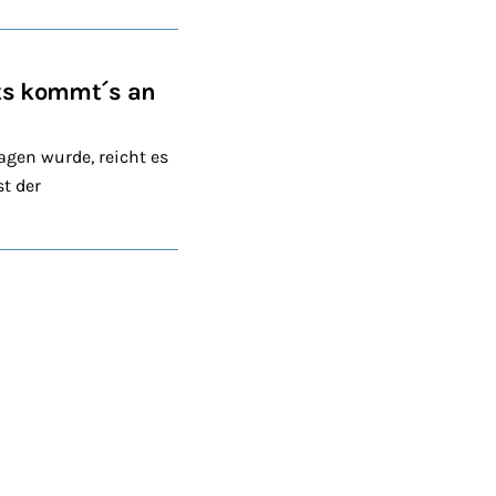
hts kommt´s an
agen wurde, reicht es
st der