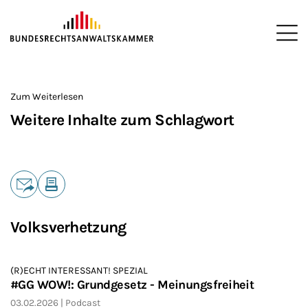
ZUM HAUPTINHALT SPRINGEN
Me
Sie befinden sich hier:
Startseite
>
Zum Weiterlesen
Weitere Inhalte zum Schlagwort
Teilen
E-Mail
Drucken
Volksverhetzung
(R)ECHT INTERESSANT! SPEZIAL
#GG WOW!: Grundgesetz - Meinungsfreiheit
03.02.2026
Podcast