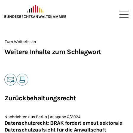
ZUM HAUPTINHALT SPRINGEN
Me
Sie befinden sich hier:
Startseite
>
Zum Weiterlesen
Weitere Inhalte zum Schlagwort
Teilen
E-Mail
Drucken
Zurückbehaltungsrecht
Nachrichten aus Berlin | Ausgabe 6/2024
Datenschutzrecht: BRAK fordert erneut sektorale
Datenschutzaufsicht für die Anwaltschaft