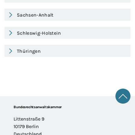
Sachsen-Anhalt
Schleswig-Holstein
Thüringen
Zum 
Footer
Bundesrechtsanwaltskammer
Littenstraße 9
10179 Berlin
Deutschland