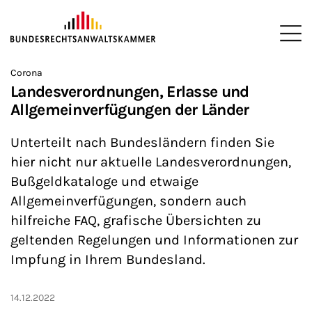
ZUM HAUPTINHALT SPRINGEN
Me
Sie befinden sich hier:
Corona
Startseite
Anwaltschaft
Tipps und Leitfäden
Corona
>
>
>
>
Landesverordnungen, Erlasse und
Allgemeinverfügungen der Länder
Unterteilt nach Bundesländern finden Sie
hier nicht nur aktuelle Landesverordnungen,
Bußgeldkataloge und etwaige
Allgemeinverfügungen, sondern auch
hilfreiche FAQ, grafische Übersichten zu
geltenden Regelungen und Informationen zur
Impfung in Ihrem Bundesland.
14.12.2022