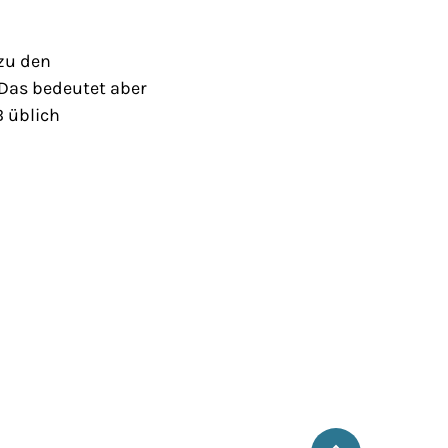
 zu den
 Das bedeutet aber
 üblich