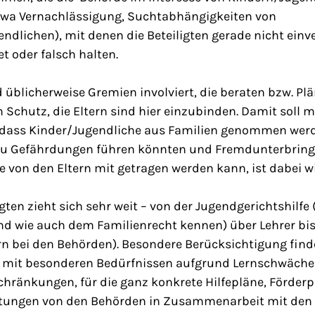
etwa Vernachlässigung, Suchtabhängigkeiten von
ndlichen), mit denen die Beteiligten gerade nicht einv
et oder falsch halten.
d üblicherweise Gremien involviert, die beraten bzw. Plä
Schutz, die Eltern sind hier einzubinden. Damit soll m
 dass Kinder/Jugendliche aus Familien genommen werd
zu Gefährdungen führen könnten und Fremdunterbring
ie von den Eltern mit getragen werden kann, ist dabei wi
igten zieht sich sehr weit – von der Jugendgerichtshilfe
nd wie auch dem Familienrecht kennen) über Lehrer bi
n bei den Behörden). Besondere Berücksichtigung fin
e mit besonderen Bedürfnissen aufgrund Lernschwäch
schränkungen, für die ganz konkrete Hilfepläne, Förd
tungen von den Behörden in Zusammenarbeit mit den B