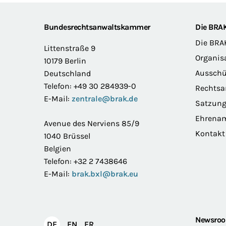
Footer
Bundesrechtsanwaltskammer
Die BRA
Die BRA
Littenstraße 9
Organis
10179 Berlin
Ausschü
Deutschland
Telefon: +49 30 284939-0
Rechts
E-Mail:
zentrale@brak.de
Satzun
Ehrena
Avenue des Nerviens 85/9
Kontakt
1040 Brüssel
Belgien
Telefon: +32 2 7438646
E-Mail:
brak.bxl@brak.eu
Newsro
English
Français
DE
EN
FR