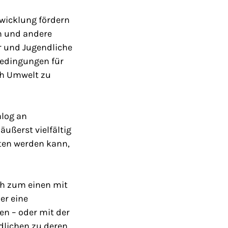
twicklung fördern
n und andere
r und Jugendliche
bedingungen für
ch Umwelt zu
alog an
ußerst vielfältig
ten werden kann,
ch zum einen mit
er eine
en – oder mit der
dlichen zu deren