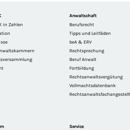
K
Anwaltschaft
K in Zahlen
Berufsrecht
ation
Tipps und Leitfäden
sse
beA & ERV
anwaltskammern
Rechtsprechung
gsversammlung
Beruf Anwalt
mt
Fortbildung
Rechtsanwaltsvergütung
Vollmachtsdatenbank
Rechtsanwaltsfachangestell
om
Service