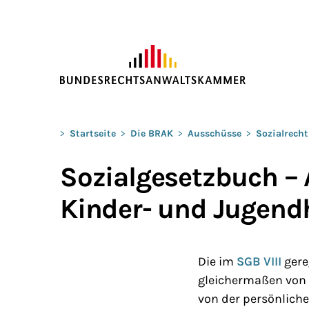
ZUM HAUPTINHALT SPRINGEN
Sie befinden sich hier:
>
Startseite
>
Die BRAK
>
Ausschüsse
>
Sozialrecht
Sozialgesetzbuch – 
Kinder- und Jugendh
Die im
SGB VIII
gere
gleichermaßen von 
von der persönliche