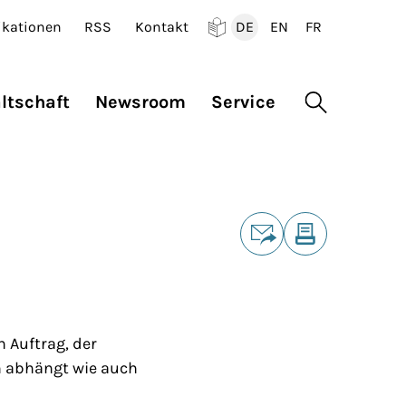
ikationen
RSS
Kontakt
DE
EN
FR
Deutsch
English
Francais
ltschaft
Newsroom
Service
Suche öffne
Teilen
E-Mail
Drucken
 Auftrag, der
n abhängt wie auch