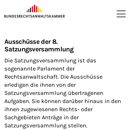
ZUM HAUPTINHALT SPRINGEN
Me
Sie befinden sich hier:
Startseite
Die BRAK
Satzungsversammlung
>
>
>
Ausschüsse der 8.
Satzungsversammlung
Die Satzungsversammlung ist das
sogenannte Parlament der
Rechtsanwaltschaft. Die Ausschüsse
erledigen die ihnen von der
Satzungsversammlung übertragenen
Aufgaben. Sie können darüber hinaus in den
ihnen zugewiesenen Rechts- oder
Sachgebieten Anträge in der
Satzungsversammlung stellen.