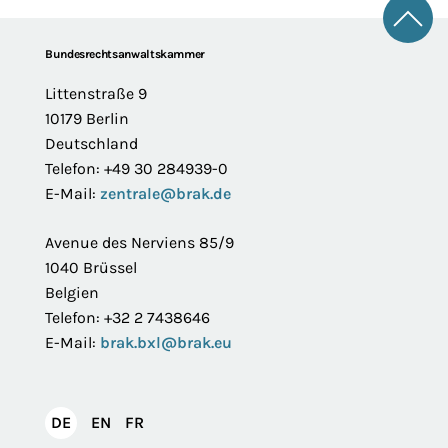
Zum 
Footer
Bundesrechtsanwaltskammer
Littenstraße 9
10179 Berlin
Deutschland
Telefon: +49 30 284939-0
E-Mail:
zentrale@brak.de
Avenue des Nerviens 85/9
1040 Brüssel
Belgien
Telefon: +32 2 7438646
E-Mail:
brak.bxl@brak.eu
English
Français
DE
EN
FR
Deutsch