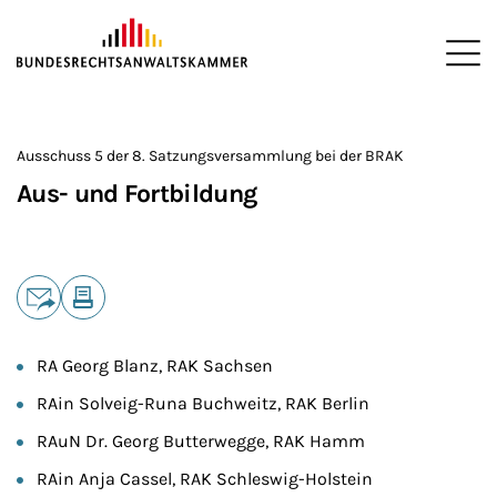
ZUM HAUPTINHALT SPRINGEN
Me
Sie befinden sich hier:
Startseite
Die BRAK
Satzungsversammlung
Ausschüsse der
>
>
>
>
Ausschuss 5 der 8. Satzungsversammlung bei der BRAK
Aus- und Fortbildung
Teilen
E-Mail
Drucken
RA Georg Blanz, RAK Sachsen
RAin Solveig-Runa Buchweitz, RAK Berlin
RAuN Dr. Georg Butterwegge, RAK Hamm
RAin Anja Cassel, RAK Schleswig-Holstein