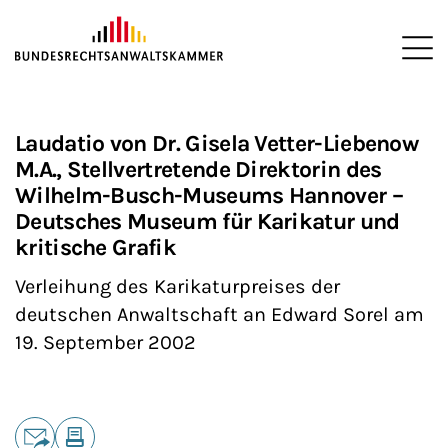
ZUM HAUPTINHALT SPRINGEN
Me
Sie befinden sich hier:
Startseite
Interessenvertretung
Veranstaltungen
Karikatur
>
>
>
>
Laudatio von Dr. Gisela Vetter-Liebenow
M.A., Stellvertretende Direktorin des
Wilhelm-Busch-Museums Hannover –
Deutsches Museum für Karikatur und
kritische Grafik
Verleihung des Karikaturpreises der
deutschen Anwaltschaft an Edward Sorel am
19. September 2002
Teilen