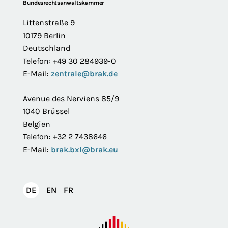
Footer
Bundesrechtsanwaltskammer
Littenstraße 9
10179 Berlin
Deutschland
Telefon: +49 30 284939-0
E-Mail:
zentrale@brak.de
Avenue des Nerviens 85/9
1040 Brüssel
Belgien
Telefon: +32 2 7438646
E-Mail:
brak.bxl@brak.eu
English
Français
DE
EN
FR
Deutsch