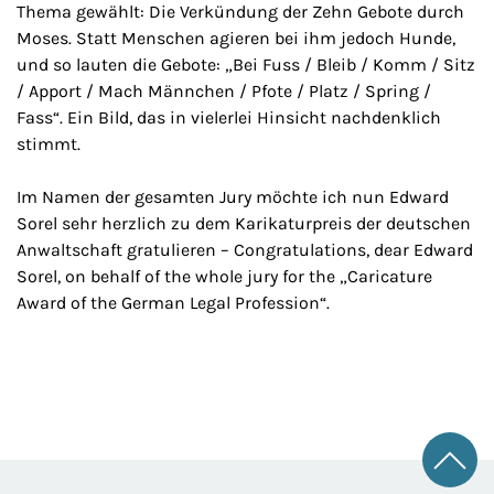
Thema gewählt: Die Verkündung der Zehn Gebote durch
Moses. Statt Menschen agieren bei ihm jedoch Hunde,
und so lauten die Gebote: „Bei Fuss / Bleib / Komm / Sitz
/ Apport / Mach Männchen / Pfote / Platz / Spring /
Fass“. Ein Bild, das in vielerlei Hinsicht nachdenklich
stimmt.
Im Namen der gesamten Jury möchte ich nun Edward
Sorel sehr herzlich zu dem Karikaturpreis der deutschen
Anwaltschaft gratulieren – Congratulations, dear Edward
Sorel, on behalf of the whole jury for the „Caricature
Award of the German Legal Profession“.
Zum 