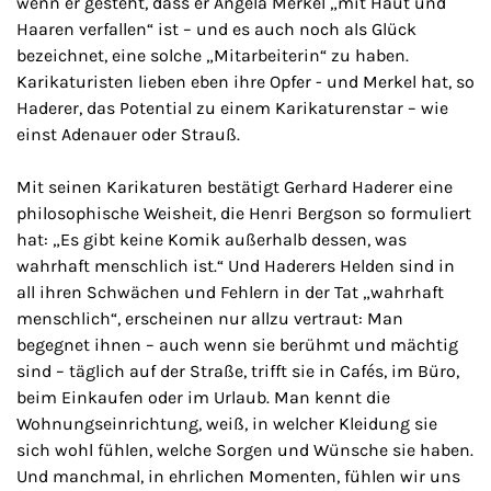
wenn er gesteht, dass er Angela Merkel „mit Haut und
Haaren verfallen“ ist – und es auch noch als Glück
bezeichnet, eine solche „Mitarbeiterin“ zu haben.
Karikaturisten lieben eben ihre Opfer - und Merkel hat, so
Haderer, das Potential zu einem Karikaturenstar – wie
einst Adenauer oder Strauß.
Mit seinen Karikaturen bestätigt Gerhard Haderer eine
philosophische Weisheit, die Henri Bergson so formuliert
hat: „Es gibt keine Komik außerhalb dessen, was
wahrhaft menschlich ist.“ Und Haderers Helden sind in
all ihren Schwächen und Fehlern in der Tat „wahrhaft
menschlich“, erscheinen nur allzu vertraut: Man
begegnet ihnen – auch wenn sie berühmt und mächtig
sind – täglich auf der Straße, trifft sie in Cafés, im Büro,
beim Einkaufen oder im Urlaub. Man kennt die
Wohnungseinrichtung, weiß, in welcher Kleidung sie
sich wohl fühlen, welche Sorgen und Wünsche sie haben.
Und manchmal, in ehrlichen Momenten, fühlen wir uns