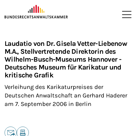
ZUM HAUPTINHALT SPRINGEN
Me
Sie befinden sich hier:
Startseite
Interessenvertretung
Veranstaltungen
Karikatur
>
>
>
>
Laudatio von Dr. Gisela Vetter-Liebenow
M.A., Stellvertretende Direktorin des
Wilhelm-Busch-Museums Hannover -
Deutsches Museum für Karikatur und
kritische Grafik
Verleihung des Karikaturpreises der
Deutschen Anwaltschaft an Gerhard Haderer
am 7. September 2006 in Berlin
Teilen