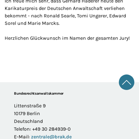
Ich freue mich sehr, dass Gerhard Haderer heute den
Karikaturpreis der Deutschen Anwaltschaft verliehen
bekommt - nach Ronald Searle, Tomi Ungerer, Edward
Sorel und Marie Marcks.
Herzlichen Glückwunsch im Namen der gesamten Jury!
Zum 
Footer
Bundesrechtsanwaltskammer
Littenstraße 9
10179 Berlin
Deutschland
Telefon: +49 30 284939-0
E-Mail:
zentrale@brak.de