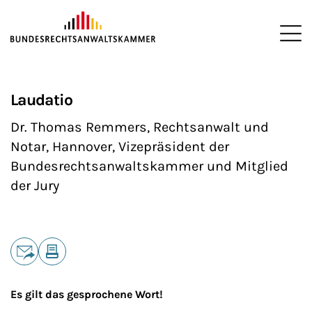
ZUM HAUPTINHALT SPRINGEN
Me
Sie befinden sich hier:
Startseite
Interessenvertretung
Veranstaltungen
Karikatur
>
>
>
>
Laudatio
Dr. Thomas Remmers, Rechtsanwalt und
Notar, Hannover, Vizepräsident der
Bundesrechtsanwaltskammer und Mitglied
der Jury
Teilen
E-Mail
Drucken
Es gilt das gesprochene Wort!