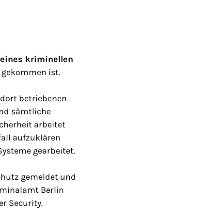
 eines kriminellen
e gekommen ist.
dort betriebenen
end sämtliche
cherheit arbeitet
fall aufzuklären
Systeme gearbeitet.
schutz gemeldet und
iminalamt Berlin
r Security.