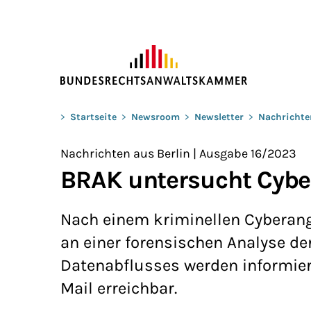
ZUM HAUPTINHALT SPRINGEN
Sie befinden sich hier:
>
Startseite
>
Newsroom
>
Newsletter
>
Nachrichte
Nachrichten aus Berlin | Ausgabe 16/2023
BRAK untersucht Cyber
Nach einem kriminellen Cyberangr
an einer forensischen Analyse de
Datenabflusses werden informiert
Mail erreichbar.