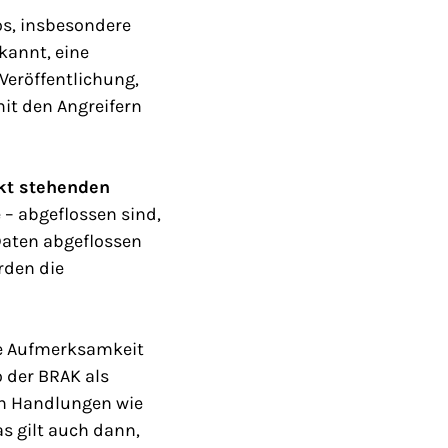
os, insbesondere
ekannt, eine
 Veröffentlichung,
mit den Angreifern
kt stehenden
– abgeflossen sind,
 Daten abgeflossen
rden die
te Aufmerksamkeit
o der BRAK als
n Handlungen wie
s gilt auch dann,