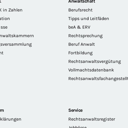
K
Anwaltschaft
K in Zahlen
Berufsrecht
ation
Tipps und Leitfäden
sse
beA & ERV
anwaltskammern
Rechtsprechung
gsversammlung
Beruf Anwalt
mt
Fortbildung
Rechtsanwaltsvergütung
Vollmachtsdatenbank
Rechtsanwaltsfachangestell
om
Service
rklärungen
Rechtsanwaltsregister
Jobbörse