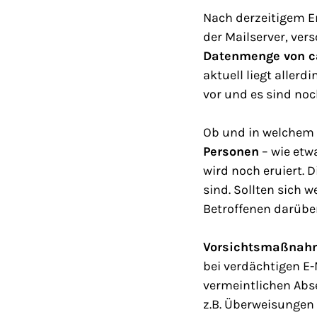
Nach derzeitigem E
der Mailserver, vers
Datenmenge von ca
aktuell liegt aller
vor und es sind noch
Ob und in welche
Personen
– wie etw
wird noch eruiert. 
sind. Sollten sich 
Betroffenen darüber
Vorsichtsmaßnah
bei verdächtigen E-
vermeintlichen Ab
z.B. Überweisungen