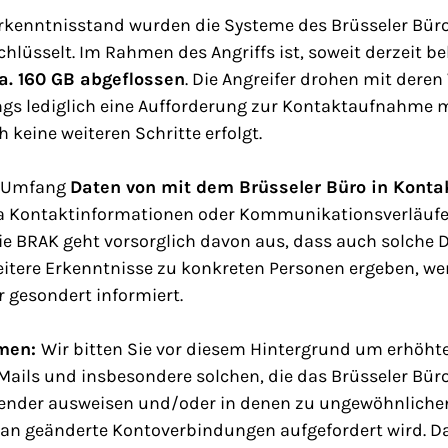
rkenntnisstand wurden die Systeme des Brüsseler Bür
chlüsselt. Im Rahmen des Angriffs ist, soweit derzeit b
. 160 GB abgeflossen
. Die Angreifer drohen mit deren
dings lediglich eine Aufforderung zur Kontaktaufnahme 
 keine weiteren Schritte erfolgt.
m Umfang
Daten von mit dem Brüsseler Büro in Konta
a Kontaktinformationen oder Kommunikationsverläufe 
Die BRAK geht vorsorglich davon aus, dass auch solche
weitere Erkenntnisse zu konkreten Personen ergeben, we
 gesondert informiert.
men:
Wir bitten Sie vor diesem Hintergrund um erhöh
Mails und insbesondere solchen, die das Brüsseler Bür
sender ausweisen und/oder in denen zu ungewöhnliche
 an geänderte Kontoverbindungen aufgefordert wird. Da