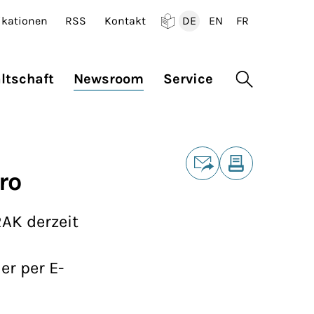
ikationen
RSS
Kontakt
DE
EN
FR
Deutsch
English
Francais
ltschaft
Newsroom
Service
Suche öffne
Teilen
ro
E-Mail
Drucken
RAK derzeit
er per E-