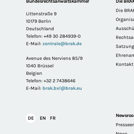
Footer
Bundesrechtsanwaltskammer
Die BRA
Die BRA
Littenstraße 9
Organis
10179 Berlin
Ausschü
Deutschland
Telefon: +49 30 284939-0
Rechts
E-Mail:
zentrale@brak.de
Satzun
Ehrena
Avenue des Nerviens 85/9
Kontakt
1040 Brüssel
Belgien
Telefon: +32 2 7438646
E-Mail:
brak.bxl@brak.eu
Newsro
English
Français
DE
EN
FR
Deutsch
Pressee
News