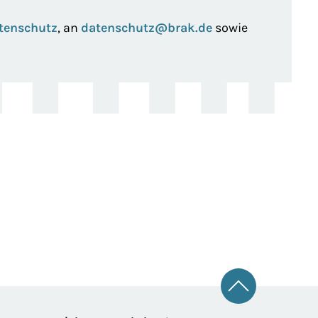
tenschutz
, an
datenschutz@brak.de
sowie
Zum Seitena