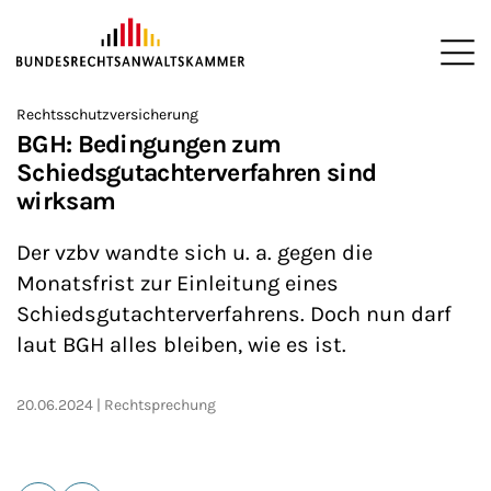
ZUM HAUPTINHALT SPRINGEN
Me
Sie befinden sich hier:
Rechtsschutzversicherung
Startseite
Newsroom
News
>
>
>
BGH: Bedingungen zum
Schiedsgutachterverfahren sind
wirksam
Der vzbv wandte sich u. a. gegen die
Monatsfrist zur Einleitung eines
Schiedsgutachterverfahrens. Doch nun darf
laut BGH alles bleiben, wie es ist.
20.06.2024
Rechtsprechung