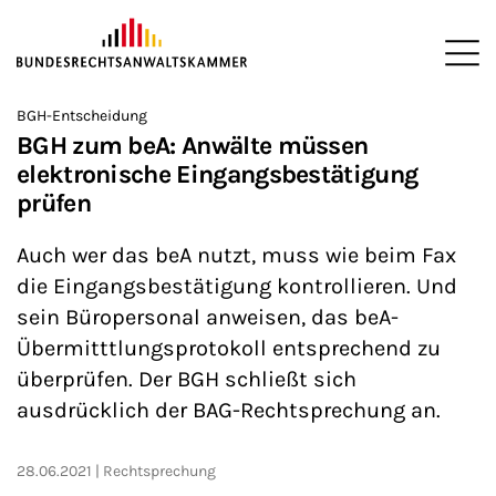
ZUM HAUPTINHALT SPRINGEN
Me
Sie befinden sich hier:
BGH-Entscheidung
Startseite
Newsroom
News
>
>
>
BGH zum beA: Anwälte müssen
elektronische Eingangsbestätigung
prüfen
Auch wer das beA nutzt, muss wie beim Fax
die Eingangsbestätigung kontrollieren. Und
sein Büropersonal anweisen, das beA-
Übermitttlungsprotokoll entsprechend zu
überprüfen. Der BGH schließt sich
ausdrücklich der BAG-Rechtsprechung an.
28.06.2021
Rechtsprechung