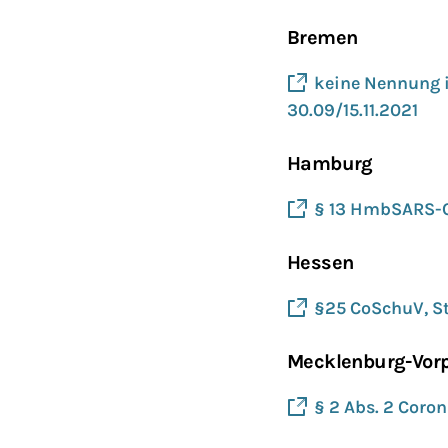
Bremen
keine Nennung 
30.09/15.11.2021
Hamburg
§ 13 HmbSARS-C
Hessen
§25 CoSchuV, Sta
Mecklenburg-Vo
§ 2 Abs. 2 Coron