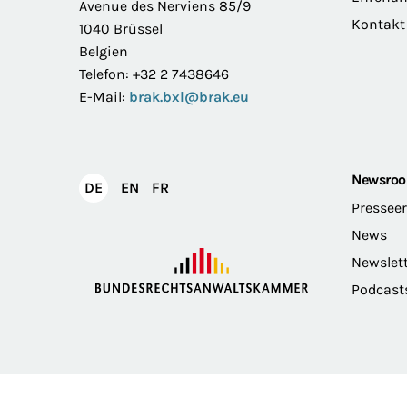
Avenue des Nerviens 85/9
Kontakt
1040 Brüssel
Belgien
Telefon: +32 2 7438646
E-Mail:
brak.bxl@brak.eu
Newsro
English
Français
DE
EN
FR
Deutsch
Pressee
News
Newslet
Podcast