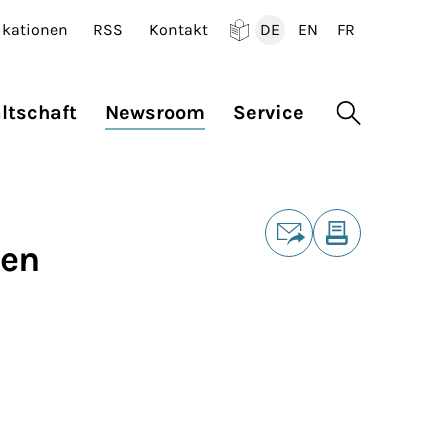
ikationen
RSS
Kontakt
DE
EN
FR
Deutsch
English
Francais
ltschaft
Newsroom
Service
Suche öffne
Teilen
ien
E-Mail
Drucken