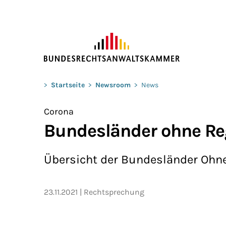
ZUM HAUPTINHALT SPRINGEN
Sie befinden sich hier:
>
Startseite
>
Newsroom
>
News
Corona
Bundesländer ohne Re
Übersicht der Bundesländer Ohn
23.11.2021
Rechtsprechung