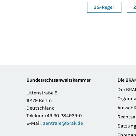
3G-Regel
2
Footer
Bundesrechtsanwaltskammer
Die BRA
Die BRA
Littenstraße 9
Organis
10179 Berlin
Ausschü
Deutschland
Telefon: +49 30 284939-0
Rechts
E-Mail:
zentrale@brak.de
Satzun
Ehrena