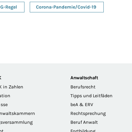
G-Regel
Corona-Pandemie/Covid-19
K
Anwaltschaft
K in Zahlen
Berufsrecht
ation
Tipps und Leitfäden
sse
beA & ERV
anwaltskammern
Rechtsprechung
gsversammlung
Beruf Anwalt
mt
Fortbildung