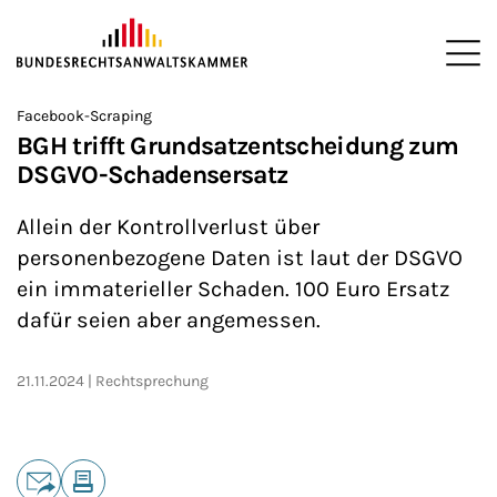
ZUM HAUPTINHALT SPRINGEN
Me
Sie befinden sich hier:
Facebook-Scraping
Startseite
Newsroom
News
>
>
>
BGH trifft Grundsatzentscheidung zum
DSGVO-Schadensersatz
Allein der Kontrollverlust über
personenbezogene Daten ist laut der DSGVO
ein immaterieller Schaden. 100 Euro Ersatz
dafür seien aber angemessen.
21.11.2024
Rechtsprechung
Teilen