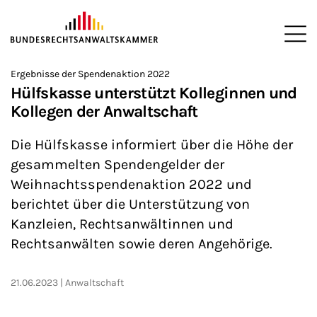
ZUM HAUPTINHALT SPRINGEN
Me
Sie befinden sich hier:
Ergebnisse der Spendenaktion 2022
Startseite
Newsroom
News
>
>
>
Hülfskasse unterstützt Kolleginnen und
Kollegen der Anwaltschaft
Die Hülfskasse informiert über die Höhe der
gesammelten Spendengelder der
Weihnachtsspendenaktion 2022 und
berichtet über die Unterstützung von
Kanzleien, Rechtsanwältinnen und
Rechtsanwälten sowie deren Angehörige.
21.06.2023
Anwaltschaft