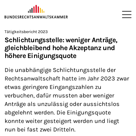
ZUM HAUPTINHALT SPRINGEN
Me
Sie befinden sich hier:
Tätigkeitsbericht 2023
Startseite
Newsroom
News
>
>
>
Schlichtungsstelle: weniger Anträge,
gleichbleibend hohe Akzeptanz und
höhere Einigungsquote
Die unabhängige Schlichtungsstelle der
Rechtsanwaltschaft hatte im Jahr 2023 zwar
etwas geringere Eingangszahlen zu
verbuchen, dafür mussten aber weniger
Anträge als unzulässig oder aussichtslos
abgelehnt werden. Die Einigungsquote
konnte weiter gesteigert werden und liegt
nun bei fast zwei Dritteln.