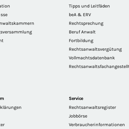
ation
Tipps und Leitfäden
sse
beA & ERV
anwaltskammern
Rechtsprechung
gsversammlung
Beruf Anwalt
mt
Fortbildung
Rechtsanwaltsvergütung
Vollmachtsdatenbank
Rechtsanwaltsfachangestell
om
Service
rklärungen
Rechtsanwaltsregister
Jobbörse
ter
Verbraucherinformationen