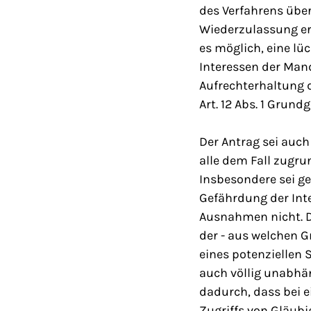
des Verfahrens über
Wiederzulassung erf
es möglich, eine lü
Interessen der Man
Aufrechterhaltung 
Art. 12 Abs. 1 Grund
Der Antrag sei auc
alle dem Fall zugru
Insbesondere sei ge
Gefährdung der Int
Ausnahmen nicht. D
der - aus welchen G
eines potenziellen 
auch völlig unabhän
dadurch, dass bei e
Zugriffs von Gläubi