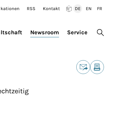
ikationen
RSS
Kontakt
DE
EN
FR
Deutsch
English
Francais
ltschaft
Newsroom
Service
Suche öffne
Teilen
E-Mail
Drucken
echtzeitig