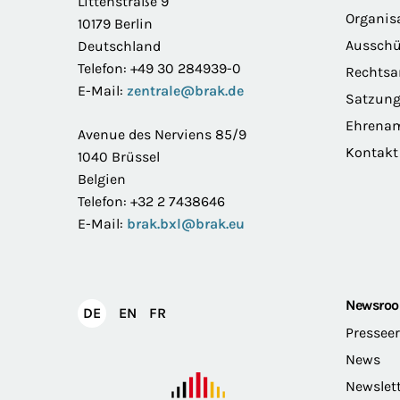
Littenstraße 9
Organis
10179 Berlin
Ausschü
Deutschland
Telefon: +49 30 284939-0
Rechts
E-Mail:
zentrale@brak.de
Satzun
Ehrena
Avenue des Nerviens 85/9
Kontakt
1040 Brüssel
Belgien
Telefon: +32 2 7438646
E-Mail:
brak.bxl@brak.eu
Newsro
English
Français
DE
EN
FR
Deutsch
Pressee
News
Newslet