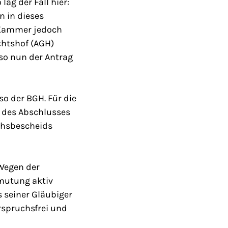
ag der Fall hier:
 in dieses
e Kammer jedoch
chtshof (AGH)
enso nun der Antrag
so der BGH. Für die
t des Abschlusses
uchsbescheids
 Wegen der
rmutung aktiv
s seiner Gläubiger
rspruchsfrei und