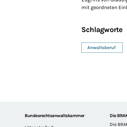
mit geordneten Ei
Schlagworte
Anwaltsberuf
Footer
Bundesrechtsanwaltskammer
Die BRA
Die BRA