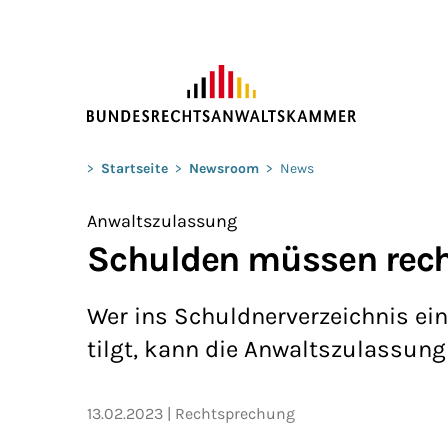
ZUM HAUPTINHALT SPRINGEN
Sie befinden sich hier:
>
Startseite
>
Newsroom
>
News
Anwaltszulassung
Schulden müssen recht
Wer ins Schuldnerverzeichnis ein
tilgt, kann die Anwaltszulassung 
13.02.2023
Rechtsprechung