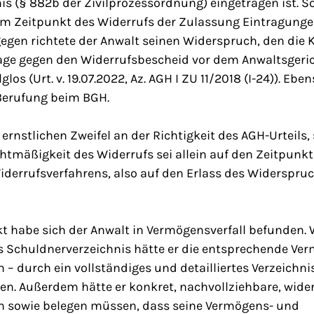
s (§ 882b der Zivilprozessordnung) eingetragen ist. So l
m Zeitpunkt des Widerrufs der Zulassung Eintragungen
agegen richtete der Anwalt seinen Widerspruch, den di
lage gegen den Widerrufsbescheid vor dem Anwaltsgeri
los (Urt. v. 19.07.2022, Az. AGH I ZU 11/2018 (I-24)). Eb
Berufung beim BGH.
ernstlichen Zweifel an der Richtigkeit des AGH-Urteils, 
htmäßigkeit des Widerrufs sei allein auf den Zeitpunk
iderrufsverfahrens, also auf den Erlass des Widerspr
t habe sich der Anwalt in Vermögensverfall befunden.
s Schuldnerverzeichnis hätte er die entsprechende Ve
– durch ein vollständiges und detailliertes Verzeichni
en. Außerdem hätte er konkret, nachvollziehbare, wide
en sowie belegen müssen, dass seine Vermögens- und