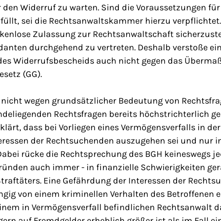
 den Widerruf zu warten. Sind die Voraussetzungen für
üllt, sei die Rechtsanwaltskammer hierzu verpflichtet
ckenlose Zulassung zur Rechtsanwaltschaft sicherzuste
danten durchgehend zu vertreten. Deshalb verstoße ei
des Widerrufsbescheids auch nicht gegen das Überma
gesetz (GG).
h nicht wegen grundsätzlicher Bedeutung von Rechtsfra
ndeliegenden Rechtsfragen bereits höchstrichterlich gek
klärt, dass bei Vorliegen eines Vermögensverfalls in der
eressen der Rechtsuchenden auszugehen sei und nur in
abei rücke die Rechtsprechung des BGH keineswegs je
ründen auch immer - in finanzielle Schwierigkeiten gera
Straftäters. Eine Gefährdung der Interessen der Recht
gig von einem kriminellen Verhalten des Betroffenen e
inem in Vermögensverfall befindlichen Rechtsanwalt da
gern auf Fremdgelder erheblich größer ist als im Fall e