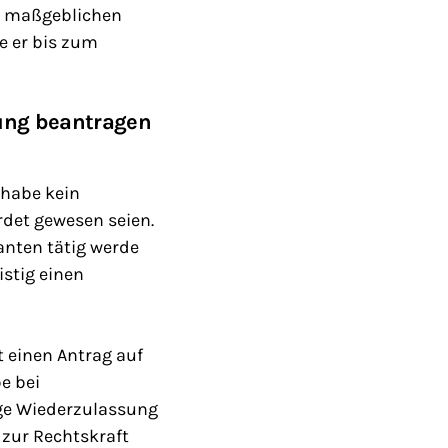
m maßgeblichen
e er bis zum
sung beantragen
 habe kein
rdet gewesen seien.
anten tätig werde
istig einen
 einen Antrag auf
e bei
ige Wiederzulassung
 zur Rechtskraft