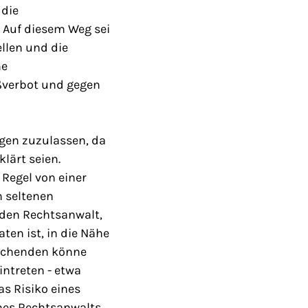
 die
. Auf diesem Weg sei
llen und die
ne
ßverbot und gegen
gen zuzulassen, da
lärt seien.
 Regel von einer
 seltenen
den Rechtsanwalt,
ten ist, in die Nähe
suchenden könne
intreten - etwa
s Risiko eines
ines Rechtsanwalts