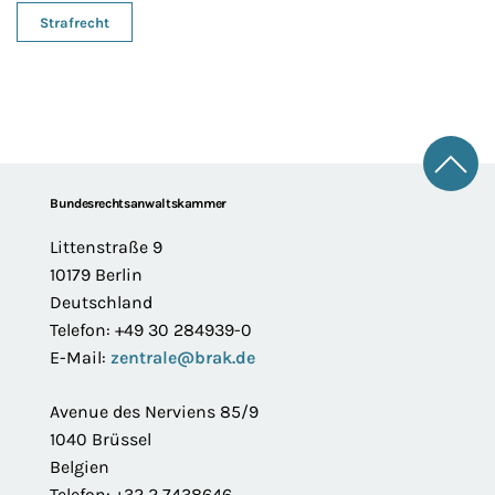
Strafrecht
Zum 
Footer
Bundesrechtsanwaltskammer
Littenstraße 9
10179 Berlin
Deutschland
Telefon: +49 30 284939-0
E-Mail:
zentrale@brak.de
Avenue des Nerviens 85/9
1040 Brüssel
Belgien
Telefon: +32 2 7438646