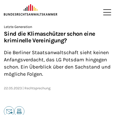
ZUM HAUPTINHALT SPRINGEN
Me
Sie befinden sich hier:
Letzte Generation
Startseite
Newsroom
News
>
>
>
Sind die Klimaschützer schon eine
kriminelle Vereinigung?
Die Berliner Staatsanwaltschaft sieht keinen
Anfangsverdacht, das LG Potsdam hingegen
schon. Ein Überblick über den Sachstand und
mögliche Folgen.
22.05.2023
Rechtsprechung
Teilen