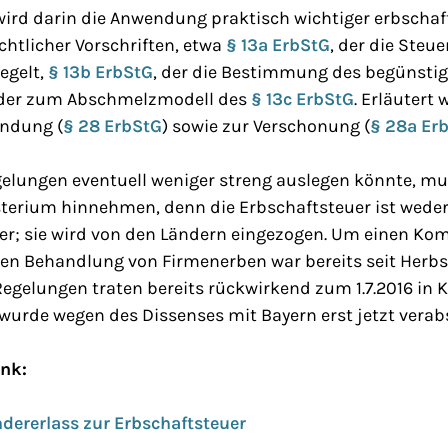
 wird darin die Anwendung praktisch wichtiger erbschaf
htlicher Vorschriften, etwa
§ 13a ErbStG
, der die Steu
egelt,
§ 13b ErbStG
, der die Bestimmung des begünsti
oder zum Abschmelzmodell des
§ 13c ErbStG
. Erläutert 
undung (
§ 28 ErbStG
) sowie zur Verschonung (
§ 28a Er
gelungen eventuell weniger streng auslegen könnte, m
erium hinnehmen, denn die Erbschaftsteuer ist wede
r; sie wird von den Ländern eingezogen. Um einen Ko
hen Behandlung von Firmenerben war bereits seit Herb
egelungen traten bereits rückwirkend zum 1.7.2016 in Kr
urde wegen des Dissenses mit Bayern erst jetzt verab
ink:
ndererlass zur Erbschaftsteuer