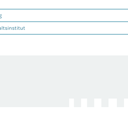
g
ltsinstitut