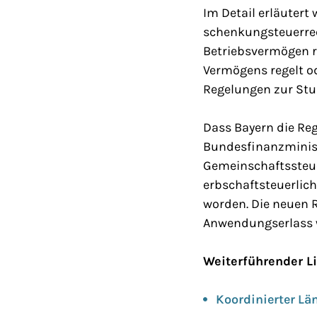
Im Detail erläutert
schenkungsteuerrec
Betriebsvermögen r
Vermögens regelt 
Regelungen zur St
Dass Bayern die Re
Bundesfinanzminist
Gemeinschaftssteue
erbschaftsteuerlic
worden. Die neuen R
Anwendungserlass w
Weiterführender L
Koordinierter Lä