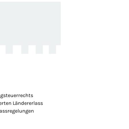
ngsteuerrechts
erten Ländererlass
lassregelungen