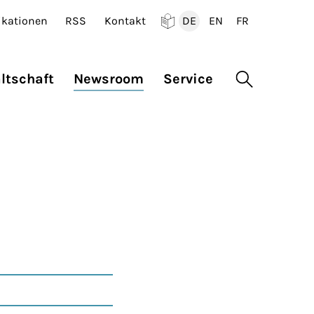
ikationen
RSS
Kontakt
DE
EN
FR
Deutsch
English
Francais
ltschaft
Newsroom
Service
Suche öffne