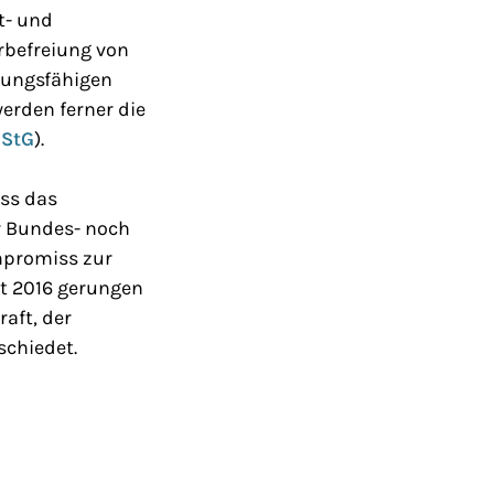
t- und
erbefreiung von
gungsfähigen
werden ferner die
bStG
).
uss das
r Bundes- noch
mpromiss zur
st 2016 gerungen
aft, der
schiedet.