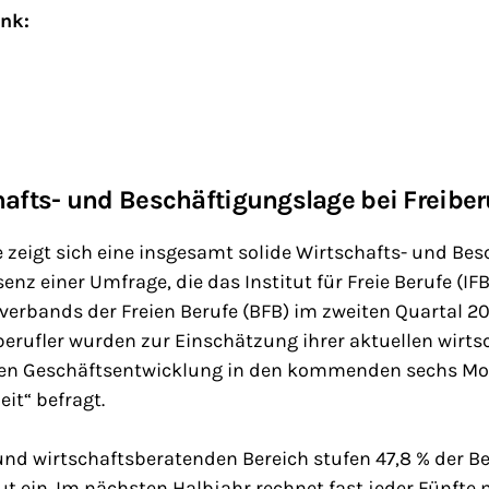
ink:
hafts- und Beschäftigungslage bei Freiber
fe zeigt sich eine insgesamt solide Wirtschafts- und Be
senz einer Umfrage, die das Institut für Freie Berufe (I
verbands der Freien Berufe (BFB) im zweiten Quartal 2
iberufler wurden zur Einschätzung ihrer aktuellen wirts
chen Geschäftsentwicklung in den kommenden sechs M
it“ befragt.
 und wirtschaftsberatenden Bereich stufen 47,8 % der Be
ut ein. Im nächsten Halbjahr rechnet fast jeder Fünfte 