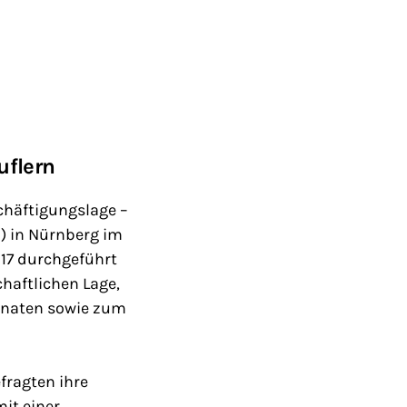
uflern
schäftigungslage –
FB) in Nürnberg im
017 durchgeführt
chaftlichen Lage,
onaten sowie zum
fragten ihre
mit einer