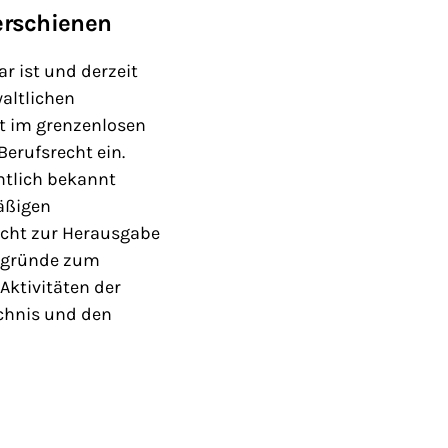
erschienen
r ist und derzeit
waltlichen
it im grenzenlosen
Berufsrecht ein.
mtlich bekannt
äßigen
icht zur Herausgabe
ergründe zum
Aktivitäten der
ichnis und den