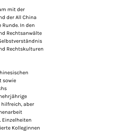
am mit der
d der All China
e Runde. In den
nd Rechtsanwälte
 Selbstverständnis
und Rechtskulturen
chinesischen
t sowie
chs
mehrjährige
ilfreich, aber
menarbeit
. Einzelheiten
ierte Kolleginnen