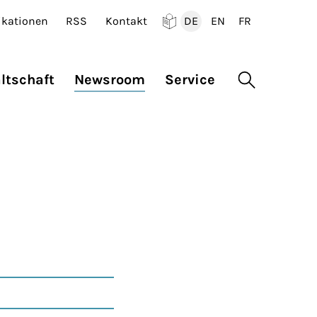
ikationen
RSS
Kontakt
DE
EN
FR
Deutsch
English
Francais
ltschaft
Newsroom
Service
Suche öffne