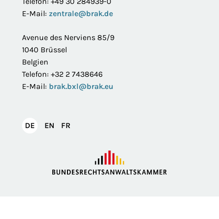
Telefon: +49 30 284939-0
E-Mail:
zentrale@brak.de
Avenue des Nerviens 85/9
1040 Brüssel
Belgien
Telefon: +32 2 7438646
E-Mail:
brak.bxl@brak.eu
English
Français
DE
EN
FR
Deutsch
Impressum
Datenschutzerklärung
Privatsphäre