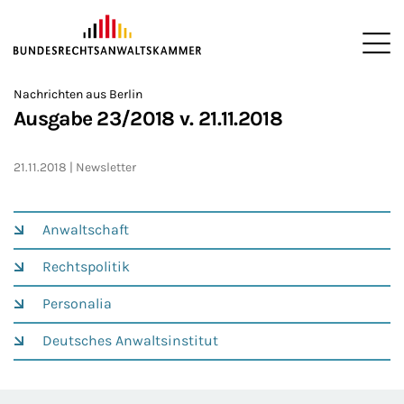
ZUM HAUPTINHALT SPRINGEN
Me
Sie befinden sich hier:
Nachrichten aus Berlin
Startseite
Newsroom
Newsletter
Nachrichten aus Berlin
2
>
>
>
>
>
Ausgabe 23/2018 v. 21.11.2018
21.11.2018
Newsletter
Anwaltschaft
Rechtspolitik
Personalia
Deutsches Anwaltsinstitut