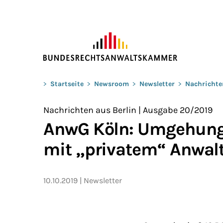
ZUM HAUPTINHALT SPRINGEN
Sie befinden sich hier:
>
Startseite
>
Newsroom
>
Newsletter
>
Nachrichte
Nachrichten aus Berlin | Ausgabe 20/2019
AnwG Köln: Umgehung 
mit „privatem“ Anwalt
10.10.2019
Newsletter