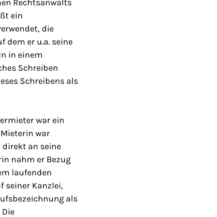
chen Rechtsanwalts
ßt ein
verwendet, die
f dem er u.a. seine
ln in einem
lches Schreiben
ieses Schreibens als
ermieter war ein
 Mieterin war
 direkt an seine
rin nahm er Bezug
nem laufenden
f seiner Kanzlei,
erufsbezeichnung als
 Die