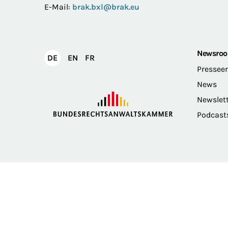
E-Mail:
brak.bxl@brak.eu
Newsro
English
Français
DE
EN
FR
Deutsch
Pressee
News
Newslet
Podcast
Impressum
Datenschutz