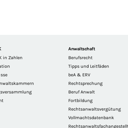
K
Anwaltschaft
K in Zahlen
Berufsrecht
ation
Tipps und Leitfäden
sse
beA & ERV
anwaltskammern
Rechtsprechung
gsversammlung
Beruf Anwalt
mt
Fortbildung
Rechtsanwaltsvergütung
Vollmachtsdatenbank
Rechtsanwaltsfachangestell