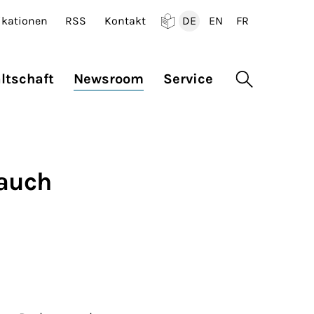
ikationen
RSS
Kontakt
DE
EN
FR
Deutsch
English
Francais
ltschaft
Newsroom
Service
Suche öffne
 auch