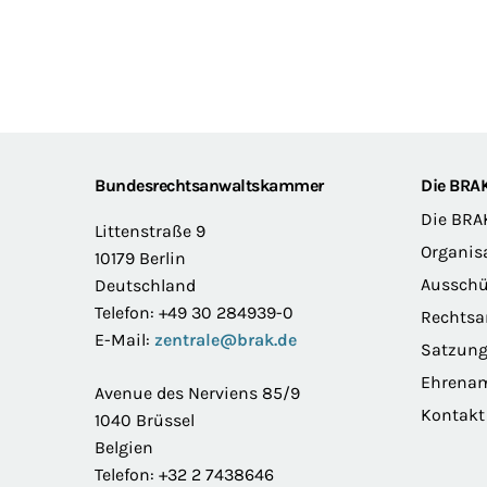
Footer
Bundesrechtsanwaltskammer
Die BRA
Die BRA
Littenstraße 9
Organis
10179 Berlin
Ausschü
Deutschland
Telefon: +49 30 284939-0
Rechts
E-Mail:
zentrale@brak.de
Satzun
Ehrena
Avenue des Nerviens 85/9
Kontakt
1040 Brüssel
Belgien
Telefon: +32 2 7438646