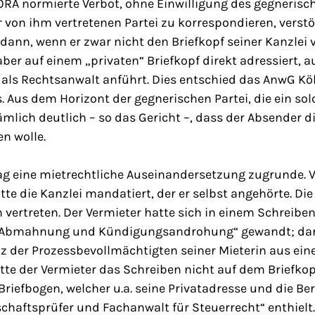
BORA normierte Verbot, ohne Einwilligung des gegneris
 von ihm vertretenen Partei zu korrespondieren, verstö
ann, wenn er zwar nicht den Briefkopf seiner Kanzlei 
ber auf einem „privaten“ Briefkopf direkt adressiert, au
als Rechtsanwalt anführt. Dies entschied das AnwG Kö
. Aus dem Horizont der gegnerischen Partei, die ein so
lich deutlich – so das Gericht –, dass der Absender d
n wolle.
ag eine mietrechtliche Auseinandersetzung zugrunde. V
tte die Kanzlei mandatiert, der er selbst angehörte. Die
h vertreten. Der Vermieter hatte sich in einem Schreiben
r „Abmahnung und Kündigungsandrohung“ gewandt; da
tz der Prozessbevollmächtigten seiner Mieterin aus ei
atte der Vermieter das Schreiben nicht auf dem Briefkop
riefbogen, welcher u.a. seine Privatadresse und die B
chaftsprüfer und Fachanwalt für Steuerrecht“ enthielt.