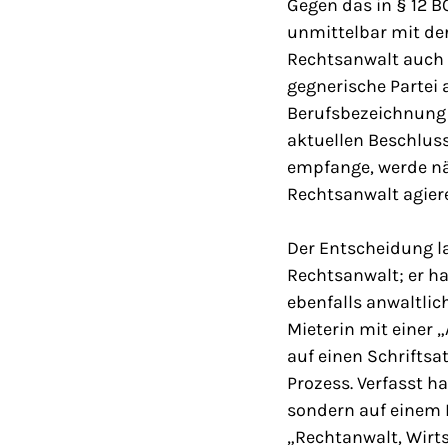
Gegen das in § 12 
unmittelbar mit der
Rechtsanwalt auch d
gegnerische Partei a
Berufsbezeichnung 
aktuellen Beschluss
empfange, werde näm
Rechtsanwalt agiere
Der Entscheidung l
Rechtsanwalt; er ha
ebenfalls anwaltlic
Mieterin mit eine
auf einen Schriftsa
Prozess. Verfasst h
sondern auf einem B
„Rechtanwalt, Wirts