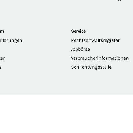
om
Service
rklärungen
Rechtsanwaltsregister
Jobbörse
ter
Verbraucherinformationen
s
Schlichtungsstelle
erklärung
Privatsphäre
Erklärung zur Barrierefreiheit