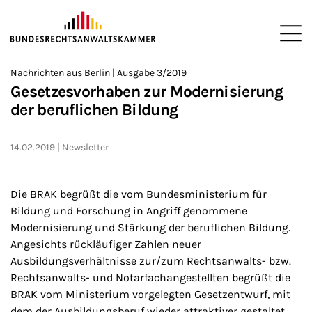
ZUM HAUPTINHALT SPRINGEN
Me
Sie befinden sich hier:
Nachrichten aus Berlin | Ausgabe 3/2019
Startseite
Newsroom
Newsletter
Nachrichten aus Berlin
2
>
>
>
>
>
Gesetzesvorhaben zur Modernisierung
der beruflichen Bildung
14.02.2019
Newsletter
Die BRAK begrüßt die vom Bundesministerium für
Bildung und Forschung in Angriff genommene
Modernisierung und Stärkung der beruflichen Bildung.
Angesichts rückläufiger Zahlen neuer
Ausbildungsverhältnisse zur/zum Rechtsanwalts- bzw.
Rechtsanwalts- und Notarfachangestellten begrüßt die
BRAK vom Ministerium vorgelegten Gesetzentwurf, mit
dem der Ausbildungsberuf wieder attraktiver gestaltet