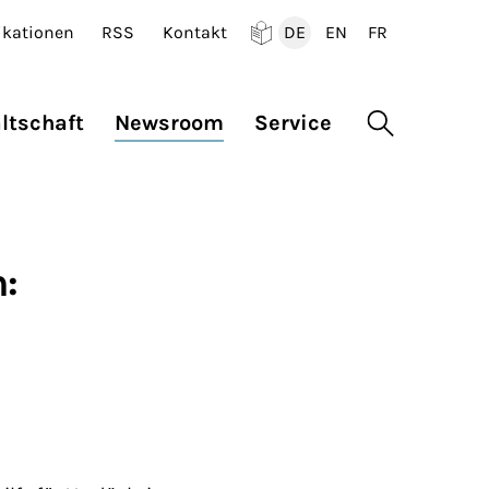
ikationen
RSS
Kontakt
DE
EN
FR
Deutsch
English
Francais
ltschaft
Newsroom
Service
Suche öffne
: