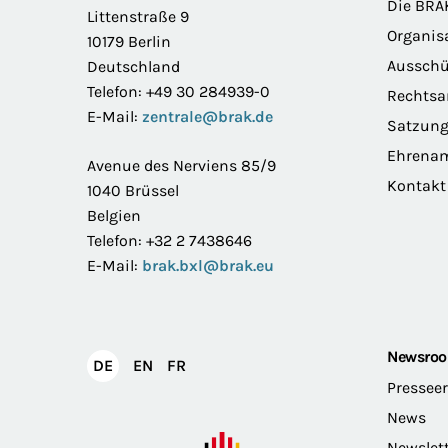
Die BRA
Littenstraße 9
Organis
10179 Berlin
Ausschü
Deutschland
Telefon: +49 30 284939-0
Rechts
E-Mail:
zentrale@brak.de
Satzun
Ehrena
Avenue des Nerviens 85/9
Kontakt
1040 Brüssel
Belgien
Telefon: +32 2 7438646
E-Mail:
brak.bxl@brak.eu
Newsro
English
Français
DE
EN
FR
Deutsch
Pressee
News
Newslet