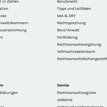
K in Zahlen
Berufsrecht
ation
Tipps und Leitfäden
sse
beA & ERV
anwaltskammern
Rechtsprechung
gsversammlung
Beruf Anwalt
mt
Fortbildung
Rechtsanwaltsvergütung
Vollmachtsdatenbank
Rechtsanwaltsfachangestell
om
Service
rklärungen
Rechtsanwaltsregister
Jobbörse
ter
Verbraucherinformationen