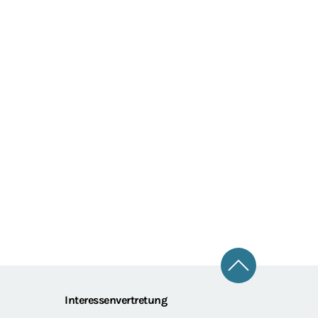
Zum Seitena
Interessenvertretung