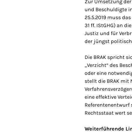
Zur Umsetzung der R
und Beschuldigte in
25.5.2019 muss das 
31 ff. IStGHG) an d
Justiz und für Verb
der jüngst politisch
Die BRAK spricht si
„Verzicht“ des Bes
oder eine notwendi
stellt die BRAK mit
Verfahrensverzögeru
eine effektive Vert
Referentenentwurf 
Rechtsstaat wert sei
Weiterführende Li