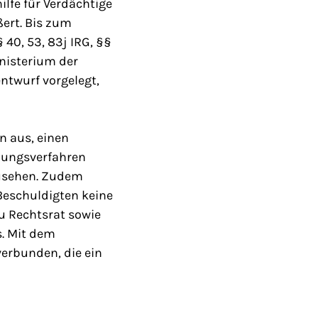
ilfe für Verdächtige
ßert. Bis zum
 40, 53, 83j IRG, §§
inisterium der
ntwurf vorgelegt,
n aus, einen
tlungsverfahren
zusehen. Zudem
 Beschuldigten keine
u Rechtsrat sowie
s. Mit dem
erbunden, die ein