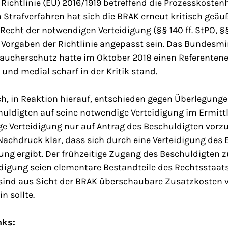
ichtlinie (EU) 2016/1919 betreffend die Prozesskostenh
 Strafverfahren hat sich die BRAK erneut kritisch geäu
Recht der notwendigen Verteidigung (§§ 140 ff. StPO, §§
ie Vorgaben der Richtlinie angepasst sein. Das Bundesm
raucherschutz hatte im Oktober 2018 einen Referentene
 und medial scharf in der Kritik stand.
ch, in Reaktion hierauf, entschieden gegen Überlegunge
chuldigten auf seine notwendige Verteidigung im Ermit
ge Verteidigung nur auf Antrag des Beschuldigten vor
 Nachdruck klar, dass sich durch eine Verteidigung des
ng ergibt. Der frühzeitige Zugang des Beschuldigten z
eidigung seien elementare Bestandteile des Rechtsstaat
sind aus Sicht der BRAK überschaubare Zusatzkosten v
n sollte.
nks: