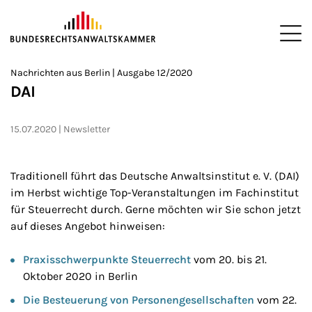
ZUM HAUPTINHALT SPRINGEN
Me
Sie befinden sich hier:
Nachrichten aus Berlin | Ausgabe 12/2020
Startseite
Newsroom
Newsletter
Nachrichten aus Berlin
>
>
>
>
>
DAI
15.07.2020
Newsletter
Traditionell führt das Deutsche Anwaltsinstitut e. V. (DAI)
im Herbst wichtige Top-Veranstaltungen im Fachinstitut
für Steuerrecht durch. Gerne möchten wir Sie schon jetzt
auf dieses Angebot hinweisen:
Praxisschwerpunkte Steuerrecht
vom 20. bis 21.
Oktober 2020 in Berlin
Die Besteuerung von Personengesellschaften
vom 22.