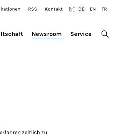
ikationen
RSS
Kontakt
DE
EN
FR
Deutsch
English
Francais
ltschaft
Newsroom
Service
Suche öffne
m
fahren zeitlich zu