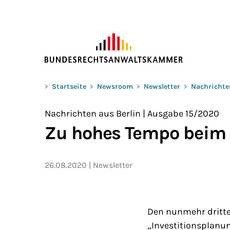
ZUM HAUPTINHALT SPRINGEN
Sie befinden sich hier:
>
Startseite
>
Newsroom
>
Newsletter
>
Nachrichte
Nachrichten aus Berlin | Ausgabe 15/2020
Zu hohes Tempo beim
26.08.2020
Newsletter
Den nunmehr dritt
„Investitionsplanu