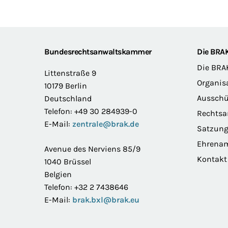
Footer
Bundesrechtsanwaltskammer
Die BRA
Die BRA
Littenstraße 9
Organis
10179 Berlin
Ausschü
Deutschland
Telefon: +49 30 284939-0
Rechts
E-Mail:
zentrale@brak.de
Satzun
Ehrena
Avenue des Nerviens 85/9
Kontakt
1040 Brüssel
Belgien
Telefon: +32 2 7438646
E-Mail:
brak.bxl@brak.eu