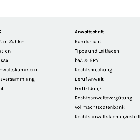
K
Anwaltschaft
K in Zahlen
Berufsrecht
ation
Tipps und Leitfäden
sse
beA & ERV
anwaltskammern
Rechtsprechung
gsversammlung
Beruf Anwalt
mt
Fortbildung
Rechtsanwaltsvergütung
Vollmachtsdatenbank
Rechtsanwaltsfachangestell