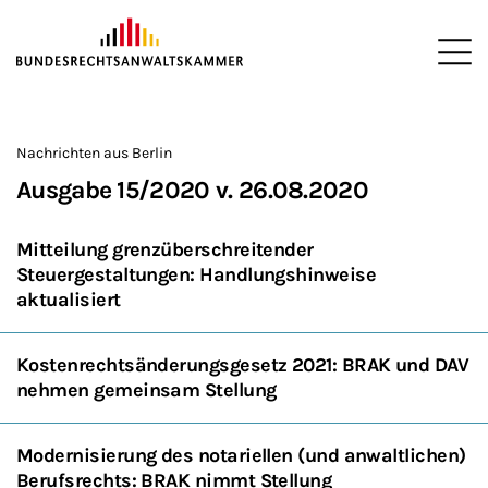
ZUM HAUPTINHALT SPRINGEN
Me
Sie befinden sich hier:
Startseite
Newsroom
Newsletter
Nachrichten aus Berlin
2
>
>
>
>
>
Nachrichten aus Berlin
Ausgabe 15/2020 v. 26.08.2020
Mitteilung grenzüberschreitender
Steuergestaltungen: Handlungshinweise
aktualisiert
Kostenrechtsänderungsgesetz 2021: BRAK und DAV
nehmen gemeinsam Stellung
Modernisierung des notariellen (und anwaltlichen)
Berufsrechts: BRAK nimmt Stellung