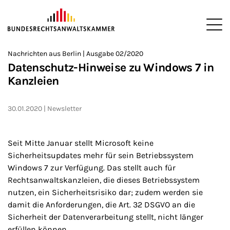
ZUM HAUPTINHALT SPRINGEN
Me
Sie befinden sich hier:
Nachrichten aus Berlin | Ausgabe 02/2020
Startseite
Newsroom
Newsletter
Nachrichten aus Berlin
>
>
>
>
>
Datenschutz-Hinweise zu Windows 7 in
Kanzleien
30.01.2020
Newsletter
Seit Mitte Januar stellt Microsoft keine
Sicherheitsupdates mehr für sein Betriebssystem
Windows 7 zur Verfügung. Das stellt auch für
Rechtsanwaltskanzleien, die dieses Betriebssystem
nutzen, ein Sicherheitsrisiko dar; zudem werden sie
damit die Anforderungen, die Art. 32 DSGVO an die
Sicherheit der Datenverarbeitung stellt, nicht länger
erfüllen können.