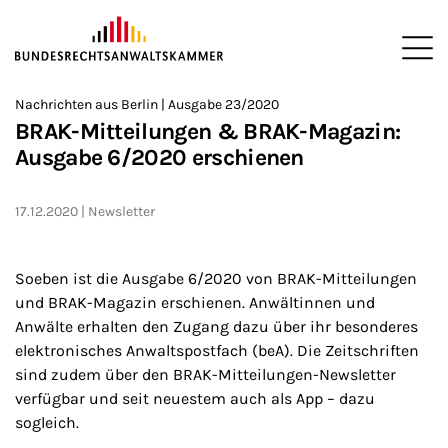
ZUM HAUPTINHALT SPRINGEN
Me
Sie befinden sich hier:
Nachrichten aus Berlin | Ausgabe 23/2020
Startseite
Newsroom
Newsletter
Nachrichten aus Berlin
>
>
>
>
>
BRAK-Mitteilungen & BRAK-Magazin:
Ausgabe 6/2020 erschienen
17.12.2020
Newsletter
Soeben ist die Ausgabe 6/2020 von BRAK-Mitteilungen
und BRAK-Magazin erschienen. Anwältinnen und
Anwälte erhalten den Zugang dazu über ihr besonderes
elektronisches Anwaltspostfach (beA). Die Zeitschriften
sind zudem über den BRAK-Mitteilungen-Newsletter
verfügbar und seit neuestem auch als App – dazu
sogleich.