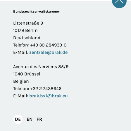
Zum 
Footer
Bundesrechtsanwaltskammer
Littenstraße 9
10179 Berlin
Deutschland
Telefon: +49 30 284939-0
E-Mail:
zentrale@brak.de
Avenue des Nerviens 85/9
1040 Brüssel
Belgien
Telefon: +32 2 7438646
E-Mail:
brak.bxl@brak.eu
English
Français
DE
EN
FR
Deutsch