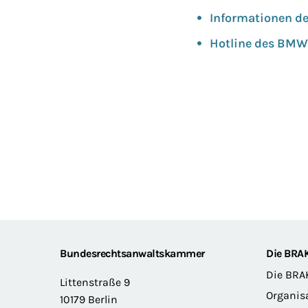
Informationen d
Hotline des BMWi
Footer
Bundesrechtsanwaltskammer
Die BRA
Die BRA
Littenstraße 9
Organis
10179 Berlin