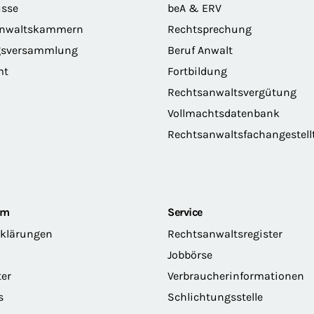
sse
beA & ERV
anwaltskammern
Rechtsprechung
gsversammlung
Beruf Anwalt
mt
Fortbildung
Rechtsanwaltsvergütung
Vollmachtsdatenbank
Rechtsanwaltsfachangestell
om
Service
rklärungen
Rechtsanwaltsregister
Jobbörse
ter
Verbraucherinformationen
s
Schlichtungsstelle