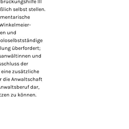
rückungshilfe III
lich selbst stellen.
lamentarische
 Winkelmeier-
nen und
Soloselbstständige
llung überfordert;
htsanwältinnen und
sschluss der
 eine zusätzliche
r die Anwaltschaft
Anwaltsberuf dar,
tzen zu können.