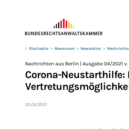
ZUM HAUPTINHALT SPRINGEN
Sie befinden sich hier:
>
Startseite
>
Newsroom
>
Newsletter
>
Nachrichte
Nachrichten aus Berlin | Ausgabe 04/2021 v.
Corona-Neustarthilfe:
Vertretungsmöglichkeit
25.02.2021