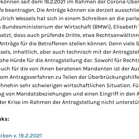
 können seit dem 16.2.2021 im Rahmen der Corona-Überb
fe beantragen. Die Anträge können sie derzeit ausschließ
Ulrich Wessels hat sich in einem Schreiben an die par
m Bundesministerium der Wirtschaft (BMWi), Elisabeth
setzt, dass auch prüfende Dritte, etwa Rechtsanwältin
Anträge für die Betroffenen stellen können. Denn viele 
ssels, inhaltlich, aber auch technisch mit der Antragste
 hohe Hürde für die Antragstellung dar. Sowohl für Rec
auch für die von ihnen beratenen Mandanten ist der Au
om Antragsverfahren zu Teilen der Überbrückungshilfe
ohnehin sehr schwierigen wirtschaftlichen Situation. Fü
ung von Mandatsbeziehungen und einen Eingriff in den 
der Krise im Rahmen der Antragstellung nicht unterstü
nks:
iben v. 19.2.2021