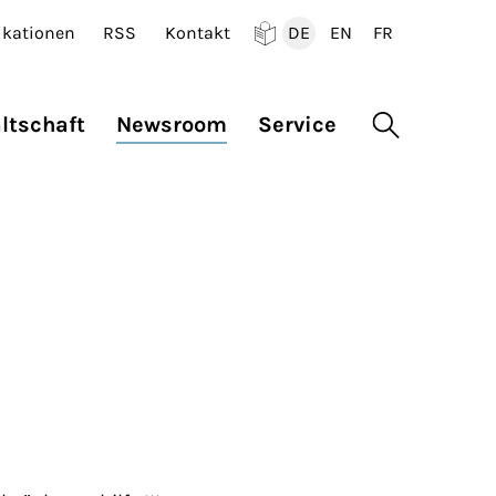
ikationen
RSS
Kontakt
DE
EN
FR
Deutsch
English
Francais
ltschaft
Newsroom
Service
Suche öffne