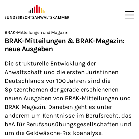
ZUM HAUPTINHALT SPRINGEN
Me
Sie befinden sich hier:
BRAK-Mitteilungen und Magazin
Startseite
Newsroom
Newsletter
Nachrichten aus Berlin
>
>
>
>
>
BRAK-Mitteilungen & BRAK-Magazin:
neue Ausgaben
Die strukturelle Entwicklung der
Anwaltschaft und die ersten Juristinnen
Deutschlands vor 100 Jahren sind die
Spitzenthemen der gerade erschienenen
neuen Ausgaben von BRAK-Mitteilungen und
BRAK-Magazin. Daneben geht es unter
anderem um Kenntnisse im Berufsrecht, das
beA für Berufsausübungsgesellschaften und
um die Geldwäsche-Risikoanalyse.