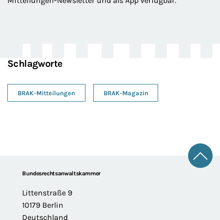
Mitteilungen-Newsletter und als App verfügbar.
Schlagworte
BRAK-Mitteilungen
BRAK-Magazin
Zum 
Footer
Bundesrechtsanwaltskammer
Littenstraße 9
10179 Berlin
Deutschland