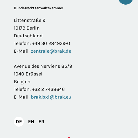
Footer
Bundesrechtsanwaltskammer
Littenstraße 9
10179 Berlin
Deutschland
Telefon: +49 30 284939-0
E-Mail:
zentrale@brak.de
Avenue des Nerviens 85/9
1040 Brüssel
Belgien
Telefon: +32 2 7438646
E-Mail:
brak.bxl@brak.eu
English
Français
DE
EN
FR
Deutsch