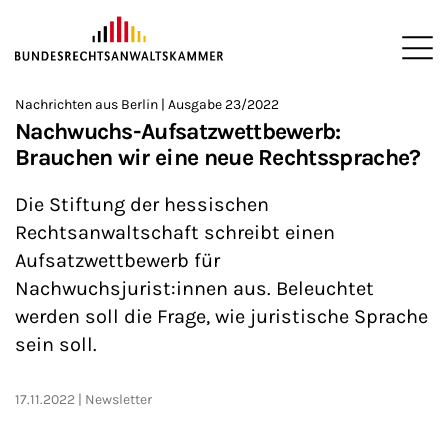
ZUM HAUPTINHALT SPRINGEN
Me
Sie befinden sich hier:
Nachrichten aus Berlin | Ausgabe 23/2022
Startseite
Newsroom
Newsletter
Nachrichten aus Berlin
>
>
>
>
>
Nachwuchs-Aufsatzwettbewerb:
Brauchen wir eine neue Rechtssprache?
Die Stiftung der hessischen
Rechtsanwaltschaft schreibt einen
Aufsatzwettbewerb für
Nachwuchsjurist:innen aus. Beleuchtet
werden soll die Frage, wie juristische Sprache
sein soll.
17.11.2022
Newsletter