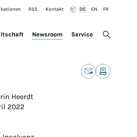
ikationen
RSS
Kontakt
DE
EN
FR
Deutsch
English
Francais
ltschaft
Newsroom
Service
Suche öffne
Teilen
E-Mail
Drucken
rin Heerdt
ril 2022
 Insolvenz.