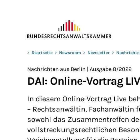
ZUM HAUPTINHALT SPRINGEN
Sie befinden sich hier:
>
Startseite
>
Newsroom
>
Newsletter
>
Nachrichte
Nachrichten aus Berlin | Ausgabe 8/2022
DAI: Online-Vortrag LI
In diesem Online-Vortrag Live beh
– Rechtsanwältin, Fachanwältin f
sowohl das Zusammentreffen des
vollstreckungsrechtlichen Besond
Weichenstellung für die Parteien