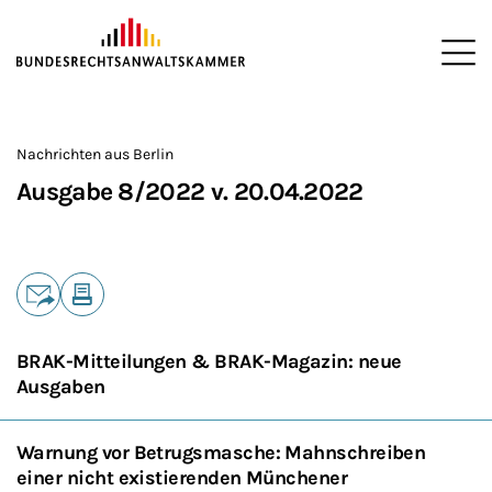
ZUM HAUPTINHALT SPRINGEN
Me
Sie befinden sich hier:
Startseite
Newsroom
Newsletter
Nachrichten aus Berlin
2
>
>
>
>
>
Nachrichten aus Berlin
Ausgabe 8/2022 v. 20.04.2022
Teilen
E-Mail
Drucken
BRAK-Mitteilungen & BRAK-Magazin: neue
Ausgaben
Warnung vor Betrugsmasche: Mahnschreiben
einer nicht existierenden Münchener