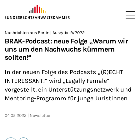
ZUM HAUPTINHALT SPRINGEN
Me
Sie befinden sich hier:
Nachrichten aus Berlin | Ausgabe 9/2022
Startseite
Newsroom
Newsletter
Nachrichten aus Berlin
>
>
>
>
>
BRAK-Podcast: neue Folge „Warum wir
uns um den Nachwuchs kümmern
sollten!“
In der neuen Folge des Podcasts „(R)ECHT
INTERESSANT!“ wird „Legally Female“
vorgestellt, ein Unterstützungsnetzwerk und
Mentoring-Programm für junge Juristinnen.
04.05.2022
Newsletter