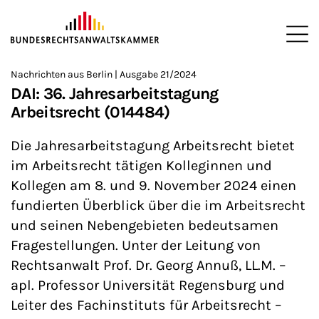
ZUM HAUPTINHALT SPRINGEN
Me
Sie befinden sich hier:
Nachrichten aus Berlin | Ausgabe 21/2024
Startseite
Newsroom
Newsletter
Nachrichten aus Berlin
>
>
>
>
>
DAI: 36. Jahresarbeitstagung
Arbeitsrecht (014484)
Die Jahresarbeitstagung Arbeitsrecht bietet
im Arbeitsrecht tätigen Kolleginnen und
Kollegen am 8. und 9. November 2024 einen
fundierten Überblick über die im Arbeitsrecht
und seinen Nebengebieten bedeutsamen
Fragestellungen. Unter der Leitung von
Rechtsanwalt Prof. Dr. Georg Annuß, LL.M. –
apl. Professor Universität Regensburg und
Leiter des Fachinstituts für Arbeitsrecht –