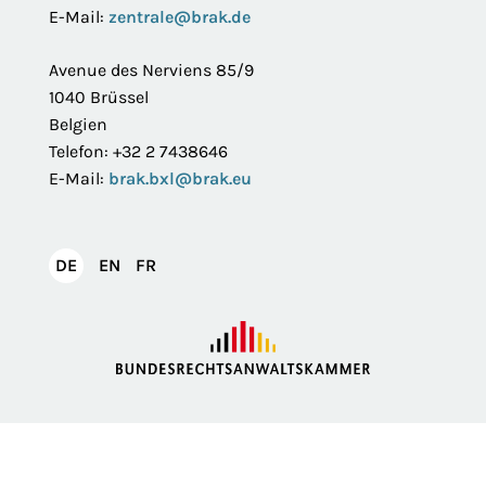
E-Mail:
zentrale@brak.de
Avenue des Nerviens 85/9
1040 Brüssel
Belgien
Telefon: +32 2 7438646
E-Mail:
brak.bxl@brak.eu
English
Français
DE
EN
FR
Deutsch
Impressum
Datenschutzerklärung
Privatsphäre
Erklärung zur Barrierefreiheit
Barriere melden
Intranet