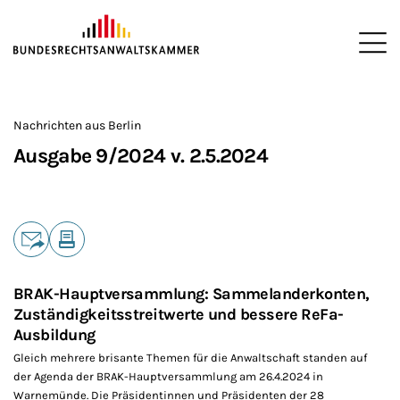
ZUM HAUPTINHALT SPRINGEN
Me
Sie befinden sich hier:
Startseite
Newsroom
Newsletter
Nachrichten aus Berlin
2
>
>
>
>
>
Nachrichten aus Berlin
Ausgabe 9/2024 v. 2.5.2024
Teilen
E-Mail
Drucken
BRAK-Hauptversammlung: Sammelanderkonten,
Zuständigkeitsstreitwerte und bessere ReFa-
Ausbildung
Gleich mehrere brisante Themen für die Anwaltschaft standen auf
der Agenda der BRAK-Hauptversammlung am 26.4.2024 in
Warnemünde. Die Präsidentinnen und Präsidenten der 28