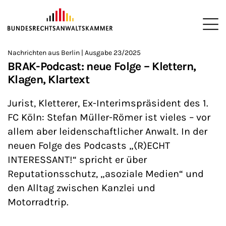
ZUM HAUPTINHALT SPRINGEN
Me
Sie befinden sich hier:
Nachrichten aus Berlin | Ausgabe 23/2025
Startseite
Newsroom
Newsletter
Nachrichten aus Berlin
>
>
>
>
>
BRAK-Podcast: neue Folge – Klettern,
Klagen, Klartext
Jurist, Kletterer, Ex-Interimspräsident des 1.
FC Köln: Stefan Müller-Römer ist vieles – vor
allem aber leidenschaftlicher Anwalt. In der
neuen Folge des Podcasts „(R)ECHT
INTERESSANT!“ spricht er über
Reputationsschutz, „asoziale Medien“ und
den Alltag zwischen Kanzlei und
Motorradtrip.