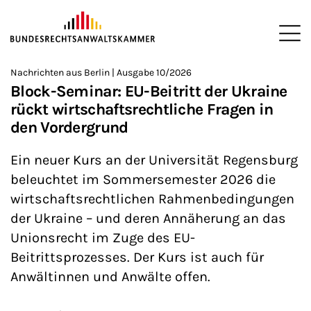
ZUM HAUPTINHALT SPRINGEN
Me
Sie befinden sich hier:
Nachrichten aus Berlin | Ausgabe 10/2026
Startseite
Newsroom
Newsletter
Nachrichten aus Berlin
>
>
>
>
>
Block-Seminar: EU-Beitritt der Ukraine
rückt wirtschaftsrechtliche Fragen in
den Vordergrund
Ein neuer Kurs an der Universität Regensburg
beleuchtet im Sommersemester 2026 die
wirtschaftsrechtlichen Rahmenbedingungen
der Ukraine – und deren Annäherung an das
Unionsrecht im Zuge des EU-
Beitrittsprozesses. Der Kurs ist auch für
Anwältinnen und Anwälte offen.